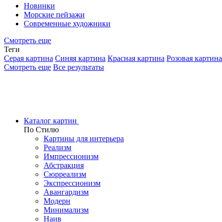
Новинки
Морские пейзажи
Современные художники
Смотреть еще
Теги
Серая картина
Синяя картина
Красная картина
Розовая картина
Смотреть еще
Все результаты
Каталог картин
По Стилю
Картины для интерьера
Реализм
Импрессионизм
Абстракция
Сюрреализм
Экспрессионизм
Авангардизм
Модерн
Минимализм
Наив