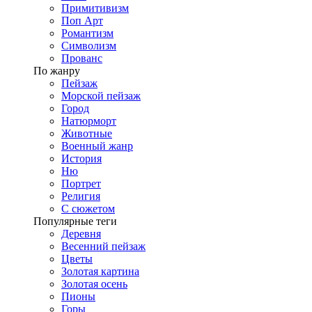
Примитивизм
Поп Арт
Романтизм
Символизм
Прованс
По жанру
Пейзаж
Морской пейзаж
Город
Натюрморт
Животные
Военный жанр
История
Ню
Портрет
Религия
С сюжетом
Популярные теги
Деревня
Весенний пейзаж
Цветы
Золотая картина
Золотая осень
Пионы
Горы