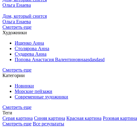
Ольга Енаева
Дом, который снится
Ольга Енаева
Смотреть еще
Художники
Ищенко Анна
Столярова Анна
Сударева Анна
Попова Анастасия Валентиновнаasdasdasd
Смотреть еще
Категории
Новинки
Морские пейзажи
Современные художники
Смотреть еще
Теги
Серая картина
Синяя картина
Красная картина
Розовая картина
Смотреть еще
Все результаты