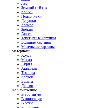
Лес
Зимний пейзаж
Кошки
Подсолнухи
Девушки
Космос
Звёзды
Ангел
Текстурные картины
Большие картины
Маленькие картины
Материалы
Холст
Масло
Акрил
Акварель
Темпера
Картон
Бумага
Дерево
По назначению
В гостиную
В прихожую
В офис
В спальню