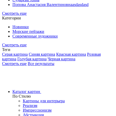
Попова Анастасия Валентиновнаasdasdasd
Смотреть еще
Категории
Новинки
Морские пейзажи
Современные художники
Смотреть еще
Теги
Серая картина
Синяя картина
Красная картина
Розовая
картина
Голубая картина
Черная картина
Смотреть еще
Все результаты
Каталог картин
По Стилю
Картины для интерьера
Реализм
Импрессионизм
Абстракция