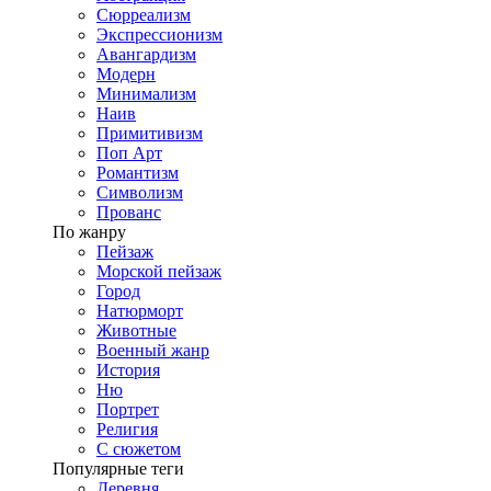
Сюрреализм
Экспрессионизм
Авангардизм
Модерн
Минимализм
Наив
Примитивизм
Поп Арт
Романтизм
Символизм
Прованс
По жанру
Пейзаж
Морской пейзаж
Город
Натюрморт
Животные
Военный жанр
История
Ню
Портрет
Религия
С сюжетом
Популярные теги
Деревня