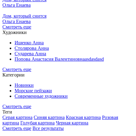
Ольга Енаева
Дом, который снится
Ольга Енаева
Смотреть еще
Художники
Ищенко Анна
Столярова Анна
Сударева Анна
Попова Анастасия Валентиновнаasdasdasd
Смотреть еще
Категории
Новинки
Морские пейзажи
Современные художники
Смотреть еще
Теги
Серая картина
Синяя картина
Красная картина
Розовая
картина
Голубая картина
Черная картина
Смотреть еще
Все результаты