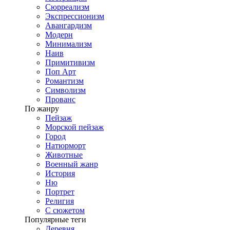
Сюрреализм
Экспрессионизм
Авангардизм
Модерн
Минимализм
Наив
Примитивизм
Поп Арт
Романтизм
Символизм
Прованс
По жанру
Пейзаж
Морской пейзаж
Город
Натюрморт
Животные
Военный жанр
История
Ню
Портрет
Религия
С сюжетом
Популярные теги
Деревня