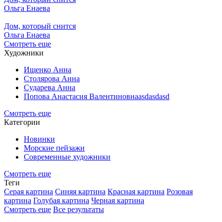
Ольга Енаева
Дом, который снится
Ольга Енаева
Смотреть еще
Художники
Ищенко Анна
Столярова Анна
Сударева Анна
Попова Анастасия Валентиновнаasdasdasd
Смотреть еще
Категории
Новинки
Морские пейзажи
Современные художники
Смотреть еще
Теги
Серая картина
Синяя картина
Красная картина
Розовая
картина
Голубая картина
Черная картина
Смотреть еще
Все результаты