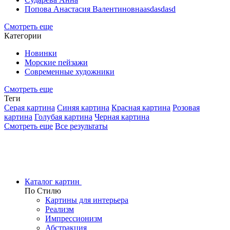
Попова Анастасия Валентиновнаasdasdasd
Смотреть еще
Категории
Новинки
Морские пейзажи
Современные художники
Смотреть еще
Теги
Серая картина
Синяя картина
Красная картина
Розовая
картина
Голубая картина
Черная картина
Смотреть еще
Все результаты
Каталог картин
По Стилю
Картины для интерьера
Реализм
Импрессионизм
Абстракция