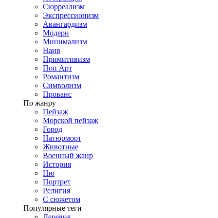
Сюрреализм
Экспрессионизм
Авангардизм
Модерн
Минимализм
Наив
Примитивизм
Поп Арт
Романтизм
Символизм
Прованс
По жанру
Пейзаж
Морской пейзаж
Город
Натюрморт
Животные
Военный жанр
История
Ню
Портрет
Религия
С сюжетом
Популярные теги
Деревня