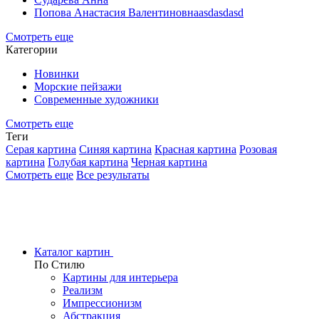
Попова Анастасия Валентиновнаasdasdasd
Смотреть еще
Категории
Новинки
Морские пейзажи
Современные художники
Смотреть еще
Теги
Серая картина
Синяя картина
Красная картина
Розовая
картина
Голубая картина
Черная картина
Смотреть еще
Все результаты
Каталог картин
По Стилю
Картины для интерьера
Реализм
Импрессионизм
Абстракция