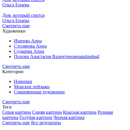
Ольга Енаева
Дом, который снится
Ольга Енаева
Смотреть еще
Художники
Ищенко Анна
Столярова Анна
Сударева Анна
Попова Анастасия Валентиновнаasdasdasd
Смотреть еще
Категории
Новинки
Морские пейзажи
Современные художники
Смотреть еще
Теги
Серая картина
Синяя картина
Красная картина
Розовая
картина
Голубая картина
Черная картина
Смотреть еще
Все результаты