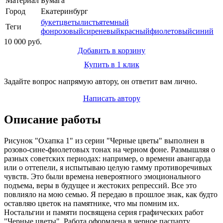
Материал
Бумага
Город
Екатеринбург
букет
цветы
листья
темный
Теги
фон
розовый
сиреневый
красный
фиолетовый
синий
10 000 руб.
Добавить в корзину
Купить в 1 клик
Задайте вопрос напрямую автору, он ответит вам лично.
Написать автору
Описание работы
Рисунок "Охапка 1" из серии "Черные цветы" выполнен в
розово-сине-фиолетовых тонах на черном фоне. Размышляя о
разных советских периодах: например, о времени авангарда
или о оттепели, я испытываю целую гамму противоречивых
чувств. Это были времена невероятного эмоционального
подъема, веры в будущее и жестоких репрессий. Все это
повлияло на мою семью. Я передаю в прошлое знак, как будто
оставляю цветок на памятнике, что мы помним их.
Ностальгии и памяти посвящена серия графических работ
"Черные цветы". Работа оформлена в черное паспарту