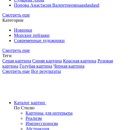
Попова Анастасия Валентиновнаasdasdasd
Смотреть еще
Категории
Новинки
Морские пейзажи
Современные художники
Смотреть еще
Теги
Серая картина
Синяя картина
Красная картина
Розовая
картина
Голубая картина
Черная картина
Смотреть еще
Все результаты
Каталог картин
По Стилю
Картины для интерьера
Реализм
Импрессионизм
Абстракция