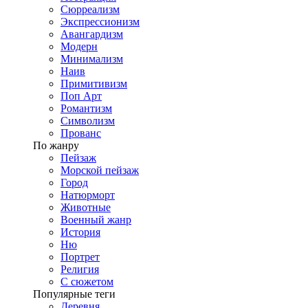
Сюрреализм
Экспрессионизм
Авангардизм
Модерн
Минимализм
Наив
Примитивизм
Поп Арт
Романтизм
Символизм
Прованс
По жанру
Пейзаж
Морской пейзаж
Город
Натюрморт
Животные
Военный жанр
История
Ню
Портрет
Религия
С сюжетом
Популярные теги
Деревня