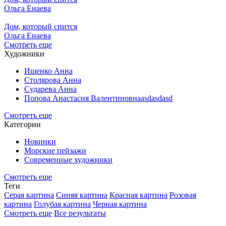
Ольга Енаева
Дом, который снится
Ольга Енаева
Смотреть еще
Художники
Ищенко Анна
Столярова Анна
Сударева Анна
Попова Анастасия Валентиновнаasdasdasd
Смотреть еще
Категории
Новинки
Морские пейзажи
Современные художники
Смотреть еще
Теги
Серая картина
Синяя картина
Красная картина
Розовая
картина
Голубая картина
Черная картина
Смотреть еще
Все результаты