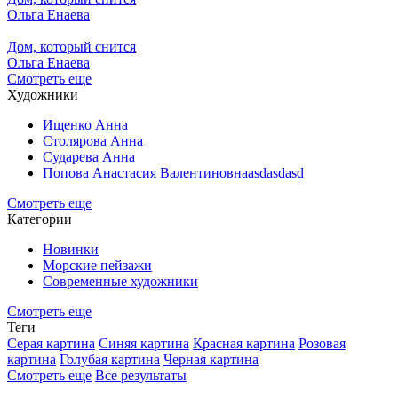
Ольга Енаева
Дом, который снится
Ольга Енаева
Смотреть еще
Художники
Ищенко Анна
Столярова Анна
Сударева Анна
Попова Анастасия Валентиновнаasdasdasd
Смотреть еще
Категории
Новинки
Морские пейзажи
Современные художники
Смотреть еще
Теги
Серая картина
Синяя картина
Красная картина
Розовая
картина
Голубая картина
Черная картина
Смотреть еще
Все результаты