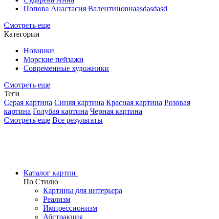
Попова Анастасия Валентиновнаasdasdasd
Смотреть еще
Категории
Новинки
Морские пейзажи
Современные художники
Смотреть еще
Теги
Серая картина
Синяя картина
Красная картина
Розовая
картина
Голубая картина
Черная картина
Смотреть еще
Все результаты
Каталог картин
По Стилю
Картины для интерьера
Реализм
Импрессионизм
Абстракция