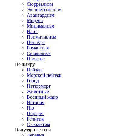
Сюрреализм
Экспрессионизм
Авангардизм
Модерн
Минимализм
Наив
Примитивизм
Поп Арт
Романтизм
Символизм
Прованс
По жанру
Пейзаж
Морской пейзаж
Город
Натюрморт
Животные
Военный жанр
История
Ню
Портрет
Религия
С сюжетом
Популярные теги
Деревня