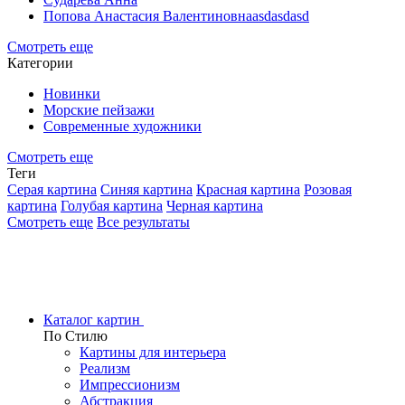
Попова Анастасия Валентиновнаasdasdasd
Смотреть еще
Категории
Новинки
Морские пейзажи
Современные художники
Смотреть еще
Теги
Серая картина
Синяя картина
Красная картина
Розовая
картина
Голубая картина
Черная картина
Смотреть еще
Все результаты
Каталог картин
По Стилю
Картины для интерьера
Реализм
Импрессионизм
Абстракция