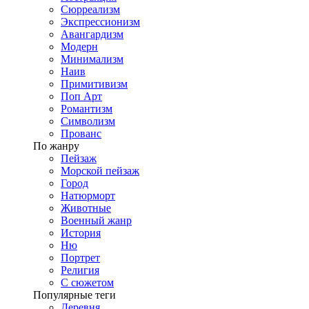
Сюрреализм
Экспрессионизм
Авангардизм
Модерн
Минимализм
Наив
Примитивизм
Поп Арт
Романтизм
Символизм
Прованс
По жанру
Пейзаж
Морской пейзаж
Город
Натюрморт
Животные
Военный жанр
История
Ню
Портрет
Религия
С сюжетом
Популярные теги
Деревня