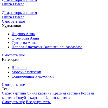
Ольга Енаева
Дом, который снится
Ольга Енаева
Смотреть еще
Художники
Ищенко Анна
Столярова Анна
Сударева Анна
Попова Анастасия Валентиновнаasdasdasd
Смотреть еще
Категории
Новинки
Морские пейзажи
Современные художники
Смотреть еще
Теги
Серая картина
Синяя картина
Красная картина
Розовая
картина
Голубая картина
Черная картина
Смотреть еще
Все результаты