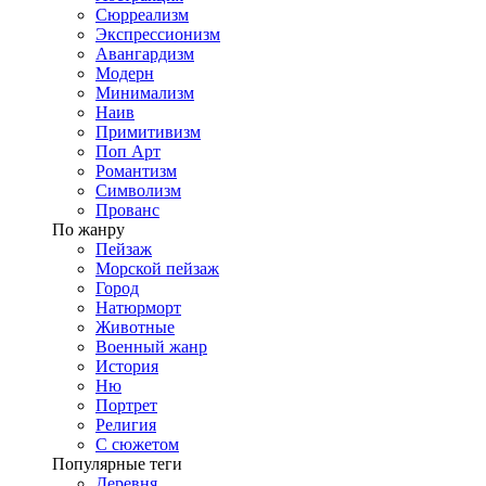
Сюрреализм
Экспрессионизм
Авангардизм
Модерн
Минимализм
Наив
Примитивизм
Поп Арт
Романтизм
Символизм
Прованс
По жанру
Пейзаж
Морской пейзаж
Город
Натюрморт
Животные
Военный жанр
История
Ню
Портрет
Религия
С сюжетом
Популярные теги
Деревня