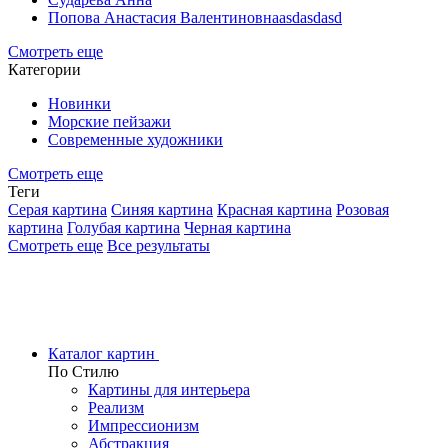
Попова Анастасия Валентиновнаasdasdasd
Смотреть еще
Категории
Новинки
Морские пейзажи
Современные художники
Смотреть еще
Теги
Серая картина
Синяя картина
Красная картина
Розовая
картина
Голубая картина
Черная картина
Смотреть еще
Все результаты
Каталог картин
По Стилю
Картины для интерьера
Реализм
Импрессионизм
Абстракция