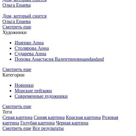
Ольга Енаева
Дом, который снится
Ольга Енаева
Смотреть еще
Художники
Ищенко Анна
Столярова Анна
Сударева Анна
Попова Анастасия Валентиновнаasdasdasd
Смотреть еще
Категории
Новинки
Морские пейзажи
Современные художники
Смотреть еще
Теги
Серая картина
Синяя картина
Красная картина
Розовая
картина
Голубая картина
Черная картина
Смотреть еще
Все результаты