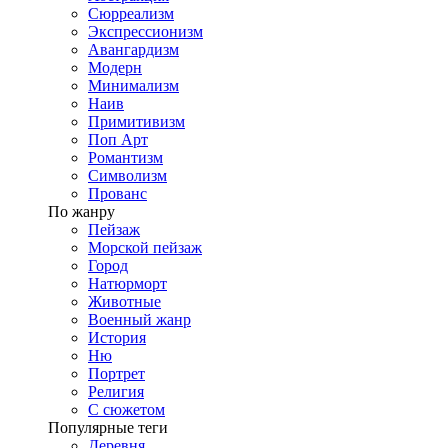
Сюрреализм
Экспрессионизм
Авангардизм
Модерн
Минимализм
Наив
Примитивизм
Поп Арт
Романтизм
Символизм
Прованс
По жанру
Пейзаж
Морской пейзаж
Город
Натюрморт
Животные
Военный жанр
История
Ню
Портрет
Религия
С сюжетом
Популярные теги
Деревня