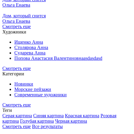
Ольга Енаева
Дом, который снится
Ольга Енаева
Смотреть еще
Художники
Ищенко Анна
Столярова Анна
Сударева Анна
Попова Анастасия Валентиновнаasdasdasd
Смотреть еще
Категории
Новинки
Морские пейзажи
Современные художники
Смотреть еще
Теги
Серая картина
Синяя картина
Красная картина
Розовая
картина
Голубая картина
Черная картина
Смотреть еще
Все результаты