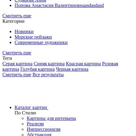
Попова Анастасия Валентиновнаasdasdasd
Смотреть еще
Категории
Новинки
Морские пейзажи
Современные художники
Смотреть еще
Теги
Серая картина
Синяя картина
Красная картина
Розовая
картина
Голубая картина
Черная картина
Смотреть еще
Все результаты
Каталог картин
По Стилю
Картины для интерьера
Реализм
Импрессионизм
Абстракция