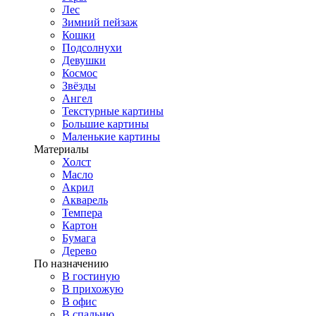
Лес
Зимний пейзаж
Кошки
Подсолнухи
Девушки
Космос
Звёзды
Ангел
Текстурные картины
Большие картины
Маленькие картины
Материалы
Холст
Масло
Акрил
Акварель
Темпера
Картон
Бумага
Дерево
По назначению
В гостиную
В прихожую
В офис
В спальню