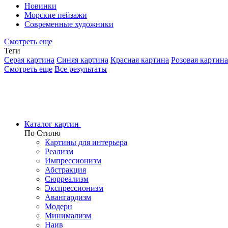
Новинки
Морские пейзажи
Современные художники
Смотреть еще
Теги
Серая картина
Синяя картина
Красная картина
Розовая картина
Смотреть еще
Все результаты
Каталог картин
По Стилю
Картины для интерьера
Реализм
Импрессионизм
Абстракция
Сюрреализм
Экспрессионизм
Авангардизм
Модерн
Минимализм
Наив