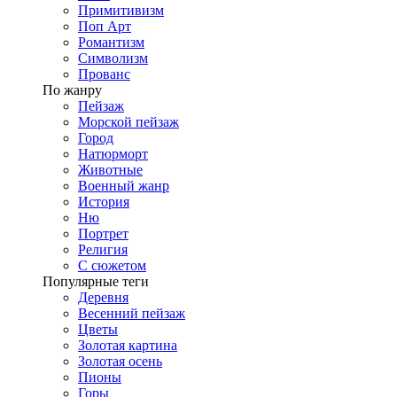
Примитивизм
Поп Арт
Романтизм
Символизм
Прованс
По жанру
Пейзаж
Морской пейзаж
Город
Натюрморт
Животные
Военный жанр
История
Ню
Портрет
Религия
С сюжетом
Популярные теги
Деревня
Весенний пейзаж
Цветы
Золотая картина
Золотая осень
Пионы
Горы