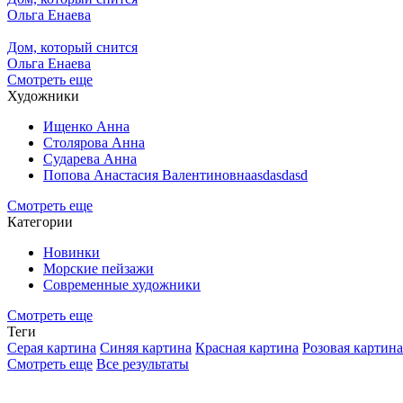
Ольга Енаева
Дом, который снится
Ольга Енаева
Смотреть еще
Художники
Ищенко Анна
Столярова Анна
Сударева Анна
Попова Анастасия Валентиновнаasdasdasd
Смотреть еще
Категории
Новинки
Морские пейзажи
Современные художники
Смотреть еще
Теги
Серая картина
Синяя картина
Красная картина
Розовая картина
Смотреть еще
Все результаты