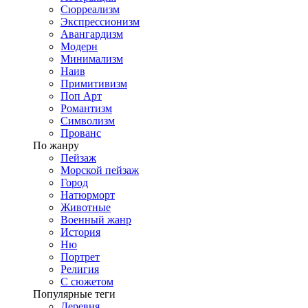
Сюрреализм
Экспрессионизм
Авангардизм
Модерн
Минимализм
Наив
Примитивизм
Поп Арт
Романтизм
Символизм
Прованс
По жанру
Пейзаж
Морской пейзаж
Город
Натюрморт
Животные
Военный жанр
История
Ню
Портрет
Религия
С сюжетом
Популярные теги
Деревня