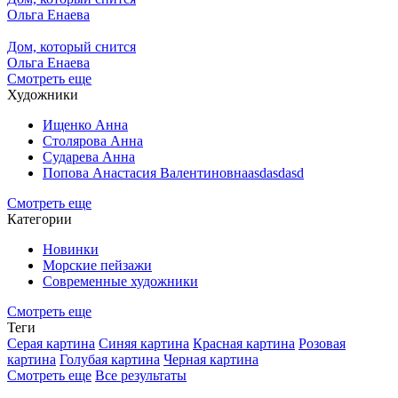
Ольга Енаева
Дом, который снится
Ольга Енаева
Смотреть еще
Художники
Ищенко Анна
Столярова Анна
Сударева Анна
Попова Анастасия Валентиновнаasdasdasd
Смотреть еще
Категории
Новинки
Морские пейзажи
Современные художники
Смотреть еще
Теги
Серая картина
Синяя картина
Красная картина
Розовая
картина
Голубая картина
Черная картина
Смотреть еще
Все результаты