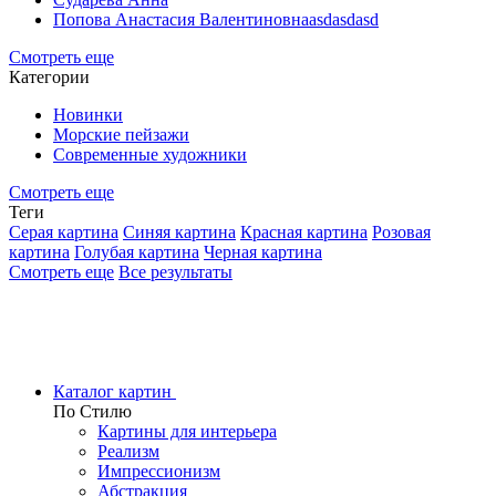
Попова Анастасия Валентиновнаasdasdasd
Смотреть еще
Категории
Новинки
Морские пейзажи
Современные художники
Смотреть еще
Теги
Серая картина
Синяя картина
Красная картина
Розовая
картина
Голубая картина
Черная картина
Смотреть еще
Все результаты
Каталог картин
По Стилю
Картины для интерьера
Реализм
Импрессионизм
Абстракция