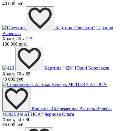
40 000 руб.
слоны
стрекоза
коровы
белка
медведи
киты
лягушка
голуби
карпы
собаки
обезьяны
бабочки
рыбы
бык
единорог
лев
кролики
зайцы
лоси
жираф
тигр
олени
волк
кот
Лошадь
Картина "Овечкин"
Таранов
Вячеслав
Холст, 85 x 115
130 000 руб.
Картина "426"
Юрий Корольков
Холст, 76 x 65
40 000 руб.
Картина "Современная Аттика. Венера.
MODERN ATTICA"
Чернова Ольга
Холст, 50 x 90
65 000 руб.