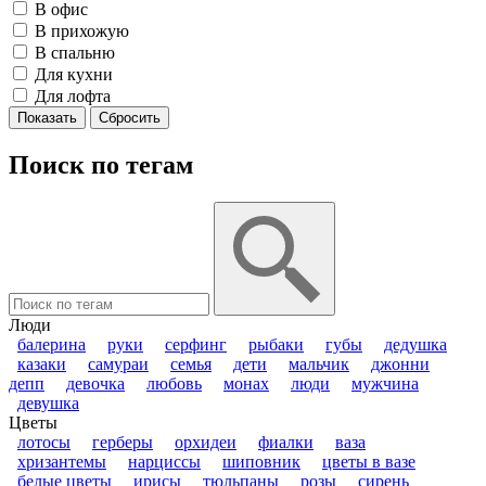
В офис
В прихожую
В спальню
Для кухни
Для лофта
Поиск по тегам
Люди
балерина
руки
серфинг
рыбаки
губы
дедушка
казаки
самураи
семья
дети
мальчик
джонни
депп
девочка
любовь
монах
люди
мужчина
девушка
Цветы
лотосы
герберы
орхидеи
фиалки
ваза
хризантемы
нарциссы
шиповник
цветы в вазе
белые цветы
ирисы
тюльпаны
розы
сирень