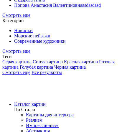
Попова Анастасия Валентиновнаasdasdasd
Смотреть еще
Категории
Новинки
Морские пейзажи
Современные художники
Смотреть еще
Теги
Серая картина
Синяя картина
Красная картина
Розовая
картина
Голубая картина
Черная картина
Смотреть еще
Все результаты
Каталог картин
По Стилю
Картины для интерьера
Реализм
Импрессионизм
Абстракция