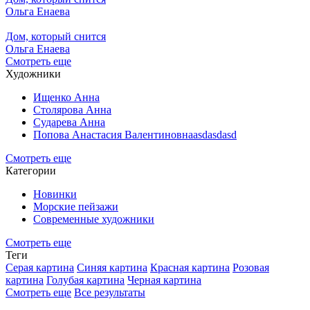
Ольга Енаева
Дом, который снится
Ольга Енаева
Смотреть еще
Художники
Ищенко Анна
Столярова Анна
Сударева Анна
Попова Анастасия Валентиновнаasdasdasd
Смотреть еще
Категории
Новинки
Морские пейзажи
Современные художники
Смотреть еще
Теги
Серая картина
Синяя картина
Красная картина
Розовая
картина
Голубая картина
Черная картина
Смотреть еще
Все результаты