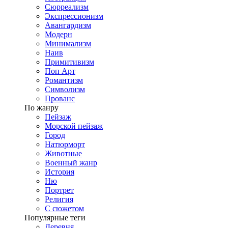
Сюрреализм
Экспрессионизм
Авангардизм
Модерн
Минимализм
Наив
Примитивизм
Поп Арт
Романтизм
Символизм
Прованс
По жанру
Пейзаж
Морской пейзаж
Город
Натюрморт
Животные
Военный жанр
История
Ню
Портрет
Религия
С сюжетом
Популярные теги
Деревня