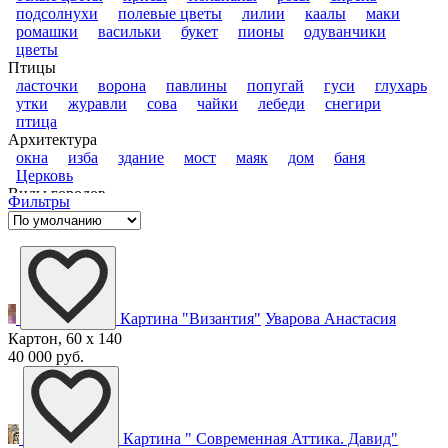
подсолнухи
полевые цветы
лилии
каалы
маки
ромашки
васильки
букет
пионы
одуванчики
цветы
Птицы
ласточки
ворона
павлины
попугай
гуси
глухарь
утки
журавли
сова
чайки
лебеди
снегири
птица
Архитектура
окна
изба
здание
мост
маяк
дом
баня
Церковь
Виды городов
Фильтры
санкт-петербург
старая москва
москва
карелия
ночной город
венеция
париж
Техника
porsche
мотоцикл
автомобили
самолет
парусники
поезд
корабли
Фрукты и ягоды
Картина "Византия"
Уварова Анастасия
ананасы
помидоры
банан
мандарины
груши
апельсины
ягоды
земляника
вишня
лимоны
Картон, 60 x 140
персики
сливы
гранаты
хурма
фрукты
черешня
40 000 руб.
тыква
клубника
виноград
яблоки
Картины по тону
серая картина
синяя картина
красная картина
белая
картина
желтая картина
золотая картина
розовая
Картина " Современная Аттика. Давид"
картина
голубая картина
черная картина
черно-белое