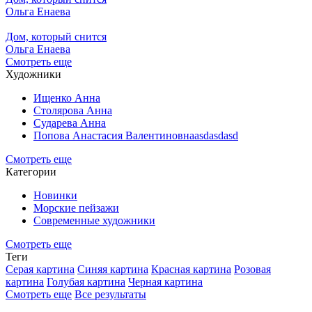
Ольга Енаева
Дом, который снится
Ольга Енаева
Смотреть еще
Художники
Ищенко Анна
Столярова Анна
Сударева Анна
Попова Анастасия Валентиновнаasdasdasd
Смотреть еще
Категории
Новинки
Морские пейзажи
Современные художники
Смотреть еще
Теги
Серая картина
Синяя картина
Красная картина
Розовая
картина
Голубая картина
Черная картина
Смотреть еще
Все результаты