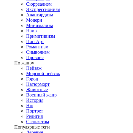
Сюрреализм
Экспрессионизм
Авангардизм
Модерн
Минимализм
Наив
Примитивизм
Поп Арт
Романтизм
Символизм
Прованс
По жанру
Пейзаж
Морской пейзаж
Город
Натюрморт
Животные
Военный жанр
История
Ню
Портрет
Религия
С сюжетом
Популярные теги
Деревня