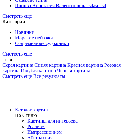
Попова Анастасия Валентиновнаasdasdasd
Смотреть еще
Категории
Новинки
Морские пейзажи
Современные художники
Смотреть еще
Теги
Серая картина
Синяя картина
Красная картина
Розовая
картина
Голубая картина
Черная картина
Смотреть еще
Все результаты
Каталог картин
По Стилю
Картины для интерьера
Реализм
Импрессионизм
Абстракция