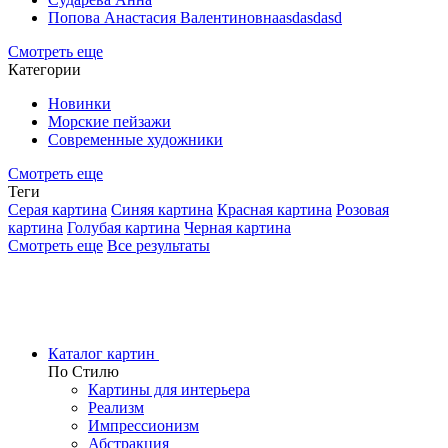
Попова Анастасия Валентиновнаasdasdasd
Смотреть еще
Категории
Новинки
Морские пейзажи
Современные художники
Смотреть еще
Теги
Серая картина
Синяя картина
Красная картина
Розовая
картина
Голубая картина
Черная картина
Смотреть еще
Все результаты
Каталог картин
По Стилю
Картины для интерьера
Реализм
Импрессионизм
Абстракция