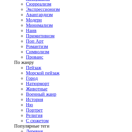
Сюрреализм
Экспрессионизм
Авангардизм
Модерн
Минимализм
Наив
Примитивизм
Поп Арт
Романтизм
Символизм
Прованс
По жанру
Пейзаж
Морской пейзаж
Город
Натюрморт
Животные
Военный жанр
История
Ню
Портрет
Религия
С сюжетом
Популярные теги
Деревня