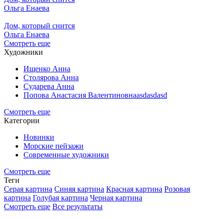
Ольга Енаева
Дом, который снится
Ольга Енаева
Смотреть еще
Художники
Ищенко Анна
Столярова Анна
Сударева Анна
Попова Анастасия Валентиновнаasdasdasd
Смотреть еще
Категории
Новинки
Морские пейзажи
Современные художники
Смотреть еще
Теги
Серая картина
Синяя картина
Красная картина
Розовая
картина
Голубая картина
Черная картина
Смотреть еще
Все результаты