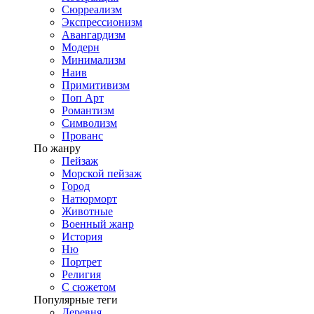
Сюрреализм
Экспрессионизм
Авангардизм
Модерн
Минимализм
Наив
Примитивизм
Поп Арт
Романтизм
Символизм
Прованс
По жанру
Пейзаж
Морской пейзаж
Город
Натюрморт
Животные
Военный жанр
История
Ню
Портрет
Религия
С сюжетом
Популярные теги
Деревня