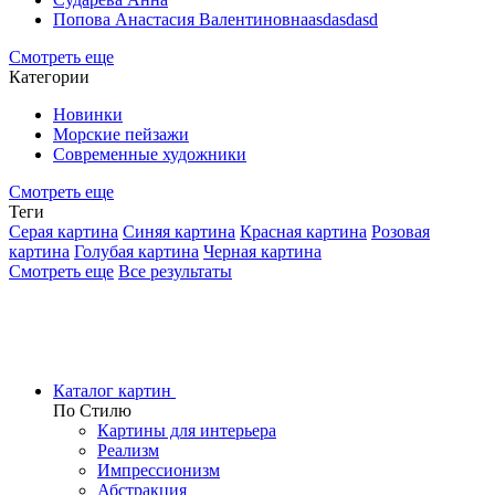
Попова Анастасия Валентиновнаasdasdasd
Смотреть еще
Категории
Новинки
Морские пейзажи
Современные художники
Смотреть еще
Теги
Серая картина
Синяя картина
Красная картина
Розовая
картина
Голубая картина
Черная картина
Смотреть еще
Все результаты
Каталог картин
По Стилю
Картины для интерьера
Реализм
Импрессионизм
Абстракция