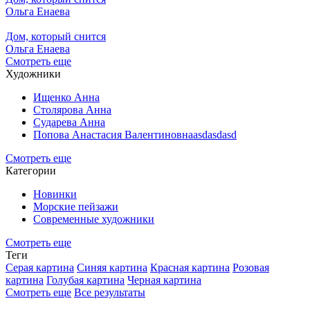
Ольга Енаева
Дом, который снится
Ольга Енаева
Смотреть еще
Художники
Ищенко Анна
Столярова Анна
Сударева Анна
Попова Анастасия Валентиновнаasdasdasd
Смотреть еще
Категории
Новинки
Морские пейзажи
Современные художники
Смотреть еще
Теги
Серая картина
Синяя картина
Красная картина
Розовая
картина
Голубая картина
Черная картина
Смотреть еще
Все результаты