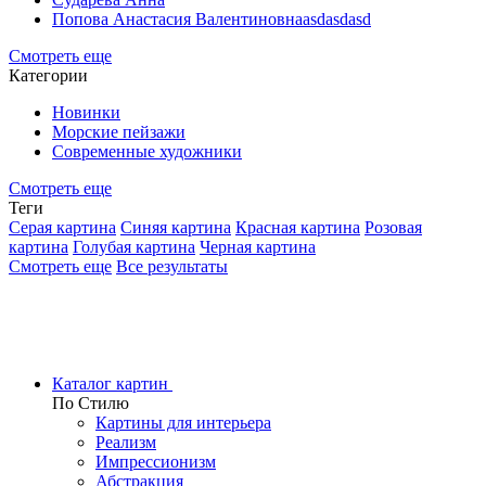
Попова Анастасия Валентиновнаasdasdasd
Смотреть еще
Категории
Новинки
Морские пейзажи
Современные художники
Смотреть еще
Теги
Серая картина
Синяя картина
Красная картина
Розовая
картина
Голубая картина
Черная картина
Смотреть еще
Все результаты
Каталог картин
По Стилю
Картины для интерьера
Реализм
Импрессионизм
Абстракция