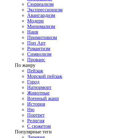
Сюрреализм
Экспрессионизм
Авангардизм
Модерн
Минимализм
Наив
Примитивизм
Поп Арт
Романтизм
Символизм
Прованс
По жанру
Пейзаж
Морской пейзаж
Город
Натюрморт
Животные
Военный жанр
История
Ню
Портрет
Религия
С сюжетом
Популярные теги
Деревня