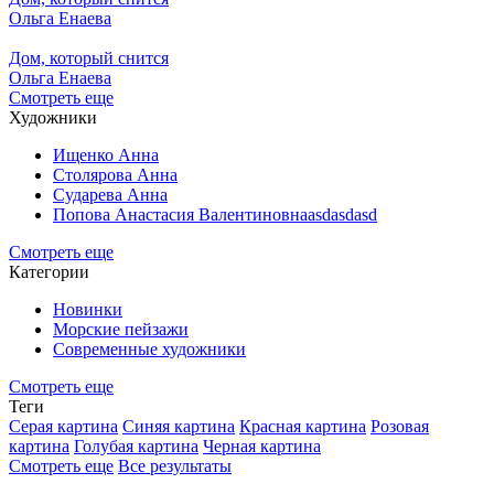
Ольга Енаева
Дом, который снится
Ольга Енаева
Смотреть еще
Художники
Ищенко Анна
Столярова Анна
Сударева Анна
Попова Анастасия Валентиновнаasdasdasd
Смотреть еще
Категории
Новинки
Морские пейзажи
Современные художники
Смотреть еще
Теги
Серая картина
Синяя картина
Красная картина
Розовая
картина
Голубая картина
Черная картина
Смотреть еще
Все результаты