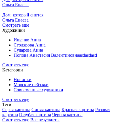
Ольга Енаева
Дом, который снится
Ольга Енаева
Смотреть еще
Художники
Ищенко Анна
Столярова Анна
Сударева Анна
Попова Анастасия Валентиновнаasdasdasd
Смотреть еще
Категории
Новинки
Морские пейзажи
Современные художники
Смотреть еще
Теги
Серая картина
Синяя картина
Красная картина
Розовая
картина
Голубая картина
Черная картина
Смотреть еще
Все результаты