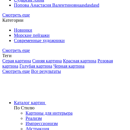
Попова Анастасия Валентиновнаasdasdasd
Смотреть еще
Категории
Новинки
Морские пейзажи
Современные художники
Смотреть еще
Теги
Серая картина
Синяя картина
Красная картина
Розовая
картина
Голубая картина
Черная картина
Смотреть еще
Все результаты
Каталог картин
По Стилю
Картины для интерьера
Реализм
Импрессионизм
Абстракция