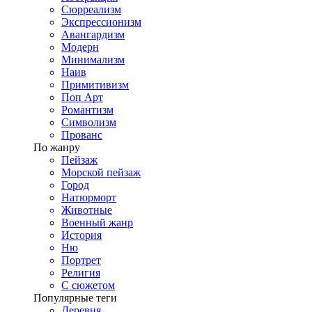
Сюрреализм
Экспрессионизм
Авангардизм
Модерн
Минимализм
Наив
Примитивизм
Поп Арт
Романтизм
Символизм
Прованс
По жанру
Пейзаж
Морской пейзаж
Город
Натюрморт
Животные
Военный жанр
История
Ню
Портрет
Религия
С сюжетом
Популярные теги
Деревня