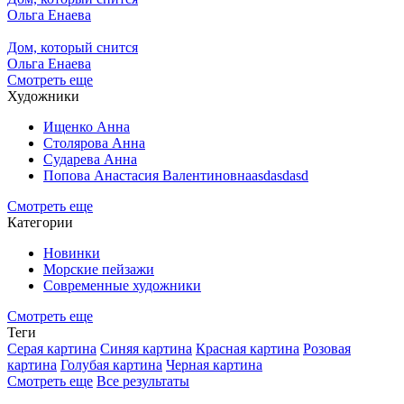
Ольга Енаева
Дом, который снится
Ольга Енаева
Смотреть еще
Художники
Ищенко Анна
Столярова Анна
Сударева Анна
Попова Анастасия Валентиновнаasdasdasd
Смотреть еще
Категории
Новинки
Морские пейзажи
Современные художники
Смотреть еще
Теги
Серая картина
Синяя картина
Красная картина
Розовая
картина
Голубая картина
Черная картина
Смотреть еще
Все результаты