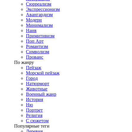
Сюрреализм
Экспрессионизм
Авангардизм
Модерн
Минимализм
Наив
Примитивизм
Поп Арт
Романтизм
Символизм
Прованс
По жанру
Пейзаж
Морской пейзаж
Город
Натюрморт
Животные
Военный жанр
История
Ню
Портрет
Религия
С сюжетом
Популярные теги
Деревня