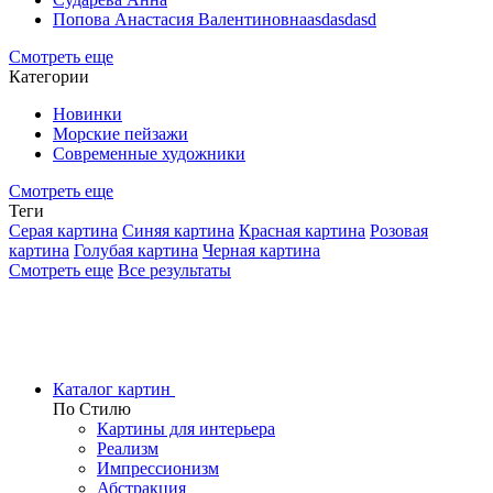
Попова Анастасия Валентиновнаasdasdasd
Смотреть еще
Категории
Новинки
Морские пейзажи
Современные художники
Смотреть еще
Теги
Серая картина
Синяя картина
Красная картина
Розовая
картина
Голубая картина
Черная картина
Смотреть еще
Все результаты
Каталог картин
По Стилю
Картины для интерьера
Реализм
Импрессионизм
Абстракция