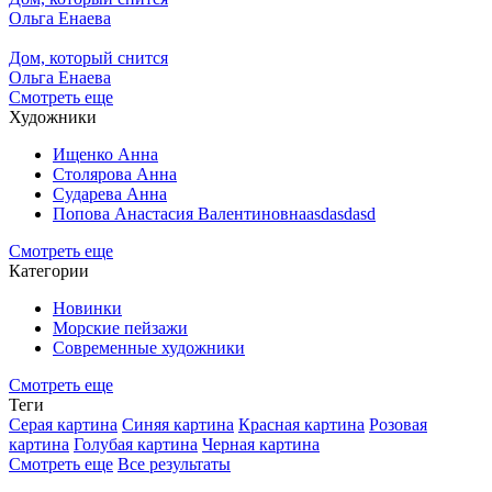
Ольга Енаева
Дом, который снится
Ольга Енаева
Смотреть еще
Художники
Ищенко Анна
Столярова Анна
Сударева Анна
Попова Анастасия Валентиновнаasdasdasd
Смотреть еще
Категории
Новинки
Морские пейзажи
Современные художники
Смотреть еще
Теги
Серая картина
Синяя картина
Красная картина
Розовая
картина
Голубая картина
Черная картина
Смотреть еще
Все результаты