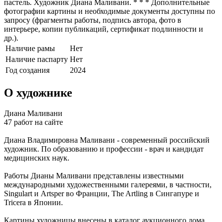
пастель. Художник Диана Маливани. * * * Дополнительные
фотографии картины и необходимые документы доступны по
запросу (фрагменты работы, подпись автора, фото в
интерьере, копии публикаций, сертификат подлинности и
др.).
Наличие рамы
Нет
Наличие паспарту
Нет
Год создания
2024
О художнике
Диана Маливани
47 работ на сайте
Диана Владимировна Маливани - современный российский
художник. По образованию и профессии - врач и кандидат
медицинских наук.
Работы Дианы Маливани представлены известными
международными художественными галереями, в частности,
Singulart и Artsper во Франции, The Artling в Сингапуре и
Tricera в Японии.
Картины художницы внесены в каталог аукционного дома