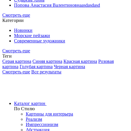
Попова Анастасия Валентиновнаasdasdasd
Смотреть еще
Категории
Новинки
Морские пейзажи
Современные художники
Смотреть еще
Теги
Серая картина
Синяя картина
Красная картина
Розовая
картина
Голубая картина
Черная картина
Смотреть еще
Все результаты
Каталог картин
По Стилю
Картины для интерьера
Реализм
Импрессионизм
Абстракция