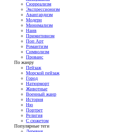
Сюрреализм
Экспрессионизм
Авангардизм
Модерн
Минимализм
Наив
Примитивизм
Поп Арт
Романтизм
Символизм
Прованс
По жанру
Пейзаж
Морской пейзаж
Город
Натюрморт
Животные
Военный жанр
История
Ню
Портрет
Религия
С сюжетом
Популярные теги
Деревня