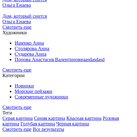
Ольга Енаева
Дом, который снится
Ольга Енаева
Смотреть еще
Художники
Ищенко Анна
Столярова Анна
Сударева Анна
Попова Анастасия Валентиновнаasdasdasd
Смотреть еще
Категории
Новинки
Морские пейзажи
Современные художники
Смотреть еще
Теги
Серая картина
Синяя картина
Красная картина
Розовая
картина
Голубая картина
Черная картина
Смотреть еще
Все результаты