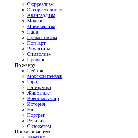
Сюрреализм
Экспрессионизм
Авангардизм
Модерн
Минимализм
Наив
Примитивизм
Поп Арт
Романтизм
Символизм
Прованс
По жанру
Пейзаж
Морской пейзаж
Город
Натюрморт
Животные
Военный жанр
История
Ню
Портрет
Религия
С сюжетом
Популярные теги
Деревня