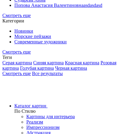
Попова Анастасия Валентиновнаasdasdasd
Смотреть еще
Категории
Новинки
Морские пейзажи
Современные художники
Смотреть еще
Теги
Серая картина
Синяя картина
Красная картина
Розовая
картина
Голубая картина
Черная картина
Смотреть еще
Все результаты
Каталог картин
По Стилю
Картины для интерьера
Реализм
Импрессионизм
Абстракция