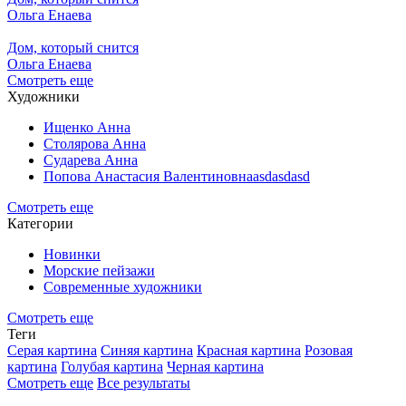
Ольга Енаева
Дом, который снится
Ольга Енаева
Смотреть еще
Художники
Ищенко Анна
Столярова Анна
Сударева Анна
Попова Анастасия Валентиновнаasdasdasd
Смотреть еще
Категории
Новинки
Морские пейзажи
Современные художники
Смотреть еще
Теги
Серая картина
Синяя картина
Красная картина
Розовая
картина
Голубая картина
Черная картина
Смотреть еще
Все результаты