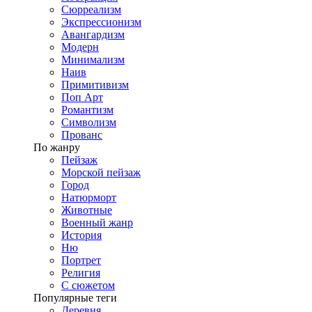
Сюрреализм
Экспрессионизм
Авангардизм
Модерн
Минимализм
Наив
Примитивизм
Поп Арт
Романтизм
Символизм
Прованс
По жанру
Пейзаж
Морской пейзаж
Город
Натюрморт
Животные
Военный жанр
История
Ню
Портрет
Религия
С сюжетом
Популярные теги
Деревня