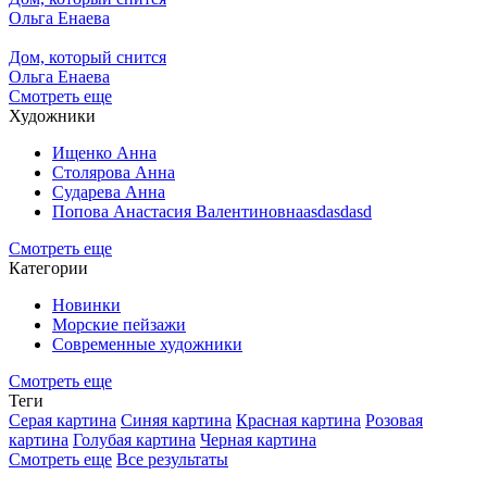
Ольга Енаева
Дом, который снится
Ольга Енаева
Смотреть еще
Художники
Ищенко Анна
Столярова Анна
Сударева Анна
Попова Анастасия Валентиновнаasdasdasd
Смотреть еще
Категории
Новинки
Морские пейзажи
Современные художники
Смотреть еще
Теги
Серая картина
Синяя картина
Красная картина
Розовая
картина
Голубая картина
Черная картина
Смотреть еще
Все результаты