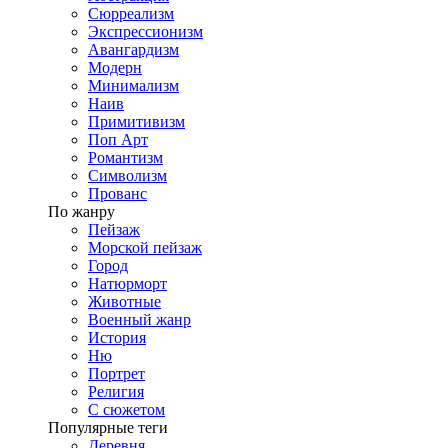
Сюрреализм
Экспрессионизм
Авангардизм
Модерн
Минимализм
Наив
Примитивизм
Поп Арт
Романтизм
Символизм
Прованс
По жанру
Пейзаж
Морской пейзаж
Город
Натюрморт
Животные
Военный жанр
История
Ню
Портрет
Религия
С сюжетом
Популярные теги
Деревня