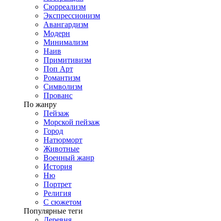
Сюрреализм
Экспрессионизм
Авангардизм
Модерн
Минимализм
Наив
Примитивизм
Поп Арт
Романтизм
Символизм
Прованс
По жанру
Пейзаж
Морской пейзаж
Город
Натюрморт
Животные
Военный жанр
История
Ню
Портрет
Религия
С сюжетом
Популярные теги
Деревня