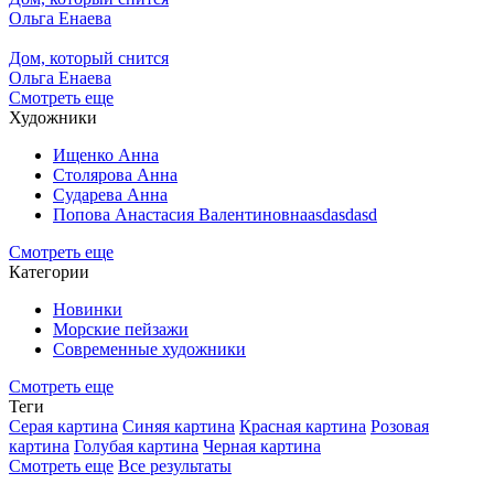
Ольга Енаева
Дом, который снится
Ольга Енаева
Смотреть еще
Художники
Ищенко Анна
Столярова Анна
Сударева Анна
Попова Анастасия Валентиновнаasdasdasd
Смотреть еще
Категории
Новинки
Морские пейзажи
Современные художники
Смотреть еще
Теги
Серая картина
Синяя картина
Красная картина
Розовая
картина
Голубая картина
Черная картина
Смотреть еще
Все результаты