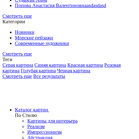
Попова Анастасия Валентиновнаasdasdasd
Смотреть еще
Категории
Новинки
Морские пейзажи
Современные художники
Смотреть еще
Теги
Серая картина
Синяя картина
Красная картина
Розовая
картина
Голубая картина
Черная картина
Смотреть еще
Все результаты
Каталог картин
По Стилю
Картины для интерьера
Реализм
Импрессионизм
Абстракция