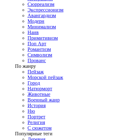
Сюрреализм
Экспрессионизм
Авангардизм
Модерн
Минимализм
Наив
Примитивизм
Поп Арт
Романтизм
Символизм
Прованс
По жанру
Пейзаж
Морской пейзаж
Город
Натюрморт
Животные
Военный жанр
История
Ню
Портрет
Религия
С сюжетом
Популярные теги
Деревня