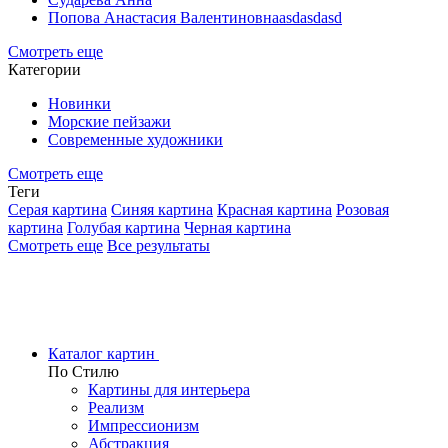
Попова Анастасия Валентиновнаasdasdasd
Смотреть еще
Категории
Новинки
Морские пейзажи
Современные художники
Смотреть еще
Теги
Серая картина
Синяя картина
Красная картина
Розовая
картина
Голубая картина
Черная картина
Смотреть еще
Все результаты
Каталог картин
По Стилю
Картины для интерьера
Реализм
Импрессионизм
Абстракция