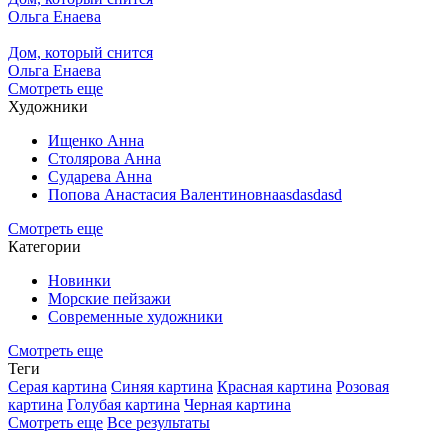
Ольга Енаева
Дом, который снится
Ольга Енаева
Смотреть еще
Художники
Ищенко Анна
Столярова Анна
Сударева Анна
Попова Анастасия Валентиновнаasdasdasd
Смотреть еще
Категории
Новинки
Морские пейзажи
Современные художники
Смотреть еще
Теги
Серая картина
Синяя картина
Красная картина
Розовая
картина
Голубая картина
Черная картина
Смотреть еще
Все результаты