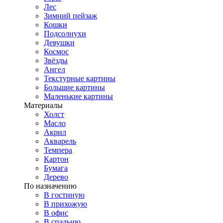
Лес
Зимний пейзаж
Кошки
Подсолнухи
Девушки
Космос
Звёзды
Ангел
Текстурные картины
Большие картины
Маленькие картины
Материалы
Холст
Масло
Акрил
Акварель
Темпера
Картон
Бумага
Дерево
По назначению
В гостиную
В прихожую
В офис
В спальню