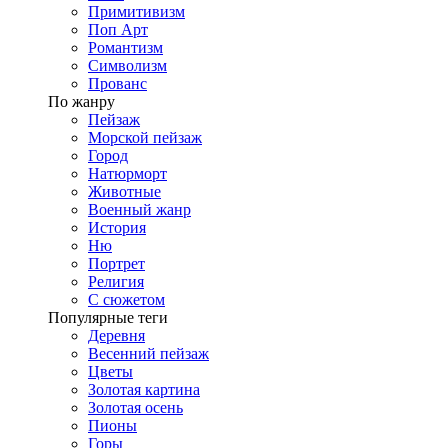
Примитивизм
Поп Арт
Романтизм
Символизм
Прованс
По жанру
Пейзаж
Морской пейзаж
Город
Натюрморт
Животные
Военный жанр
История
Ню
Портрет
Религия
С сюжетом
Популярные теги
Деревня
Весенний пейзаж
Цветы
Золотая картина
Золотая осень
Пионы
Горы