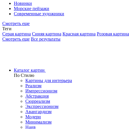
Новинки
Морские пейзажи
Современные художники
Смотреть еще
Теги
Серая картина
Синяя картина
Красная картина
Розовая картина
Смотреть еще
Все результаты
Каталог картин
По Стилю
Картины для интерьера
Реализм
Импрессионизм
Абстракция
Сюрреализм
Экспрессионизм
Авангардизм
Модерн
Минимализм
Наив