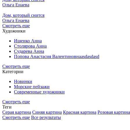
Ольга Енаева
Дом, который снится
Ольга Енаева
Смотреть еще
Художники
Ищенко Анна
Столярова Анна
Сударева Анна
Попова Анастасия Валентиновнаasdasdasd
Смотреть еще
Категории
Новинки
Морские пейзажи
Современные художники
Смотреть еще
Теги
Серая картина
Синяя картина
Красная картина
Розовая картина
Смотреть еще
Все результаты