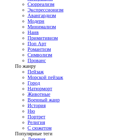
Сюрреализм
Экспрессионизм
Авангардизм
Модерн
Минимализм
Наив
Примитивизм
Поп Арт
Романтизм
Символизм
Прованс
По жанру
Пейзаж
Морской пейзаж
Город
Натюрморт
Животные
Военный жанр
История
Ню
Портрет
Религия
С сюжетом
Популярные теги
Деревня