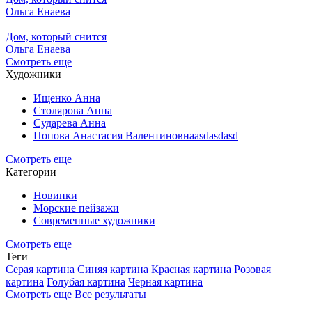
Ольга Енаева
Дом, который снится
Ольга Енаева
Смотреть еще
Художники
Ищенко Анна
Столярова Анна
Сударева Анна
Попова Анастасия Валентиновнаasdasdasd
Смотреть еще
Категории
Новинки
Морские пейзажи
Современные художники
Смотреть еще
Теги
Серая картина
Синяя картина
Красная картина
Розовая
картина
Голубая картина
Черная картина
Смотреть еще
Все результаты