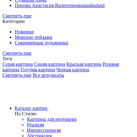
Попова Анастасия Валентиновнаasdasdasd
Смотреть еще
Категории
Новинки
Морские пейзажи
Современные художники
Смотреть еще
Теги
Серая картина
Синяя картина
Красная картина
Розовая
картина
Голубая картина
Черная картина
Смотреть еще
Все результаты
Каталог картин
По Стилю
Картины для интерьера
Реализм
Импрессионизм
Абстракция