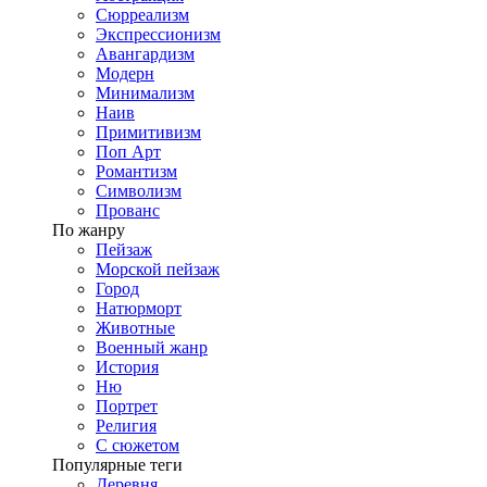
Сюрреализм
Экспрессионизм
Авангардизм
Модерн
Минимализм
Наив
Примитивизм
Поп Арт
Романтизм
Символизм
Прованс
По жанру
Пейзаж
Морской пейзаж
Город
Натюрморт
Животные
Военный жанр
История
Ню
Портрет
Религия
С сюжетом
Популярные теги
Деревня