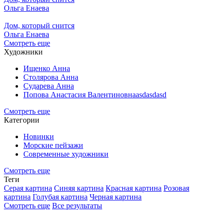
Ольга Енаева
Дом, который снится
Ольга Енаева
Смотреть еще
Художники
Ищенко Анна
Столярова Анна
Сударева Анна
Попова Анастасия Валентиновнаasdasdasd
Смотреть еще
Категории
Новинки
Морские пейзажи
Современные художники
Смотреть еще
Теги
Серая картина
Синяя картина
Красная картина
Розовая
картина
Голубая картина
Черная картина
Смотреть еще
Все результаты