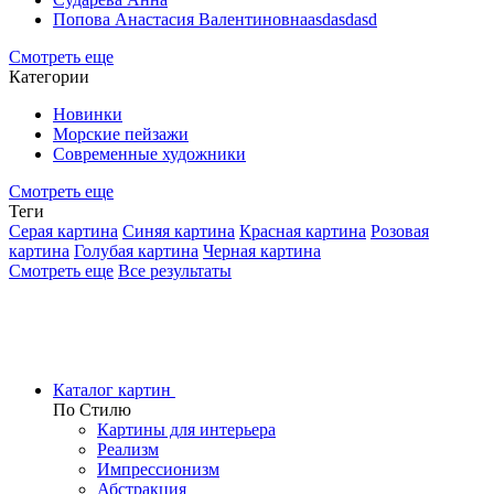
Попова Анастасия Валентиновнаasdasdasd
Смотреть еще
Категории
Новинки
Морские пейзажи
Современные художники
Смотреть еще
Теги
Серая картина
Синяя картина
Красная картина
Розовая
картина
Голубая картина
Черная картина
Смотреть еще
Все результаты
Каталог картин
По Стилю
Картины для интерьера
Реализм
Импрессионизм
Абстракция