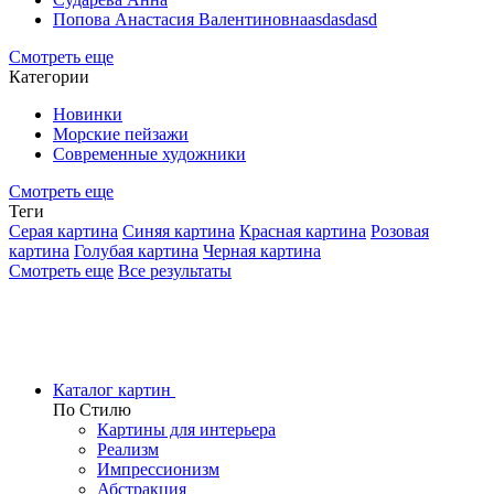
Попова Анастасия Валентиновнаasdasdasd
Смотреть еще
Категории
Новинки
Морские пейзажи
Современные художники
Смотреть еще
Теги
Серая картина
Синяя картина
Красная картина
Розовая
картина
Голубая картина
Черная картина
Смотреть еще
Все результаты
Каталог картин
По Стилю
Картины для интерьера
Реализм
Импрессионизм
Абстракция