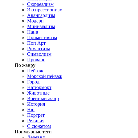
Сюрреализм
Экспрессионизм
Авангардизм
Модерн
Минимализм
Наив
Примитивизм
Поп Арт
Романтизм
Символизм
Прованс
По жанру
Пейзаж
Морской пейзаж
Город
Натюрморт
Животные
Военный жанр
История
Ню
Портрет
Религия
С сюжетом
Популярные теги
Деревня