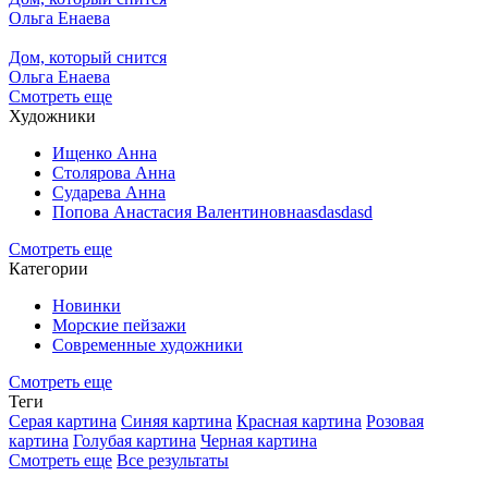
Ольга Енаева
Дом, который снится
Ольга Енаева
Смотреть еще
Художники
Ищенко Анна
Столярова Анна
Сударева Анна
Попова Анастасия Валентиновнаasdasdasd
Смотреть еще
Категории
Новинки
Морские пейзажи
Современные художники
Смотреть еще
Теги
Серая картина
Синяя картина
Красная картина
Розовая
картина
Голубая картина
Черная картина
Смотреть еще
Все результаты