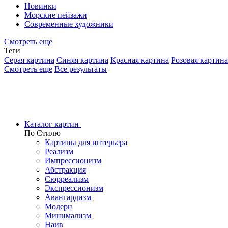
Новинки
Морские пейзажи
Современные художники
Смотреть еще
Теги
Серая картина
Синяя картина
Красная картина
Розовая картина
Смотреть еще
Все результаты
Каталог картин
По Стилю
Картины для интерьера
Реализм
Импрессионизм
Абстракция
Сюрреализм
Экспрессионизм
Авангардизм
Модерн
Минимализм
Наив