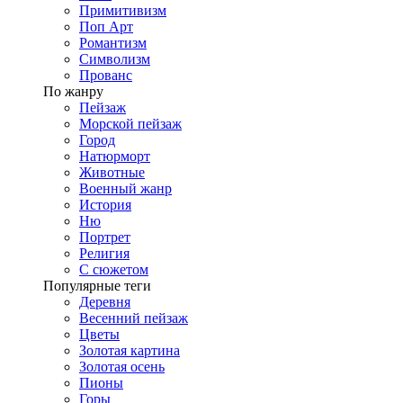
Примитивизм
Поп Арт
Романтизм
Символизм
Прованс
По жанру
Пейзаж
Морской пейзаж
Город
Натюрморт
Животные
Военный жанр
История
Ню
Портрет
Религия
С сюжетом
Популярные теги
Деревня
Весенний пейзаж
Цветы
Золотая картина
Золотая осень
Пионы
Горы