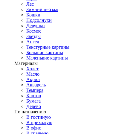
Лес
Зимний пейзаж
Кошки
Подсолнухи
Девушки
Космос
Звёзды
Ангел
Текстурные картины
Большие картины
Маленькие картины
Материалы
Холст
Масло
Акрил
Акварель
Темпера
Картон
Бумага
Дерево
По назначению
В гостиную
В прихожую
В офис
В спальню