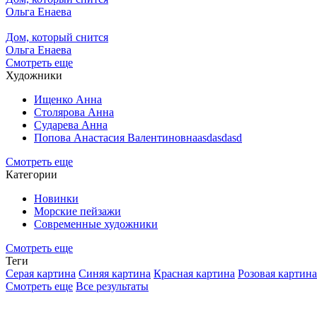
Ольга Енаева
Дом, который снится
Ольга Енаева
Смотреть еще
Художники
Ищенко Анна
Столярова Анна
Сударева Анна
Попова Анастасия Валентиновнаasdasdasd
Смотреть еще
Категории
Новинки
Морские пейзажи
Современные художники
Смотреть еще
Теги
Серая картина
Синяя картина
Красная картина
Розовая картина
Смотреть еще
Все результаты