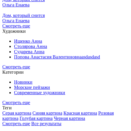
Ольга Енаева
Дом, который снится
Ольга Енаева
Смотреть еще
Художники
Ищенко Анна
Столярова Анна
Сударева Анна
Попова Анастасия Валентиновнаasdasdasd
Смотреть еще
Категории
Новинки
Морские пейзажи
Современные художники
Смотреть еще
Теги
Серая картина
Синяя картина
Красная картина
Розовая
картина
Голубая картина
Черная картина
Смотреть еще
Все результаты