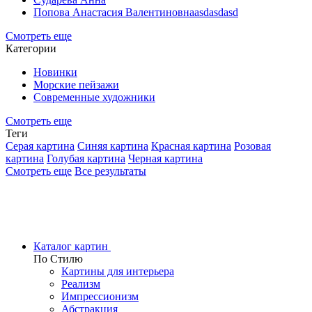
Попова Анастасия Валентиновнаasdasdasd
Смотреть еще
Категории
Новинки
Морские пейзажи
Современные художники
Смотреть еще
Теги
Серая картина
Синяя картина
Красная картина
Розовая
картина
Голубая картина
Черная картина
Смотреть еще
Все результаты
Каталог картин
По Стилю
Картины для интерьера
Реализм
Импрессионизм
Абстракция