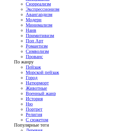
Сюрреализм
Экспрессионизм
Авангардизм
Модерн
Минимализм
Наив
Примитивизм
Поп Арт
Романтизм
Символизм
Прованс
По жанру
Пейзаж
Морской пейзаж
Город
Натюрморт
Животные
Военный жанр
История
Ню
Портрет
Религия
С сюжетом
Популярные теги
Деревня