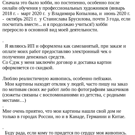
Сначала это было хобби, но постепенно, особенно после
онлайн обучения у профессиональных художников (январь
2018 г. - март 2020 г. у Владимира Копылова, и июнь 2020 г.
- октябрь 2021 г. у Станислава Брусилова, почти 3 года, если
посчитать вместе... и я продолжаю учиться!) хобби
переросло в основной вид моей деятельности.
.
Я являюсь ИП и оформлена как самозанятый, при заказе и
оплате моих работ предоставляю электронный чек о
получении денежных средств.
Со Сдэк у меня заключён договор и доставка картин
оформляется со скидкой.
Люблю реалистичную живопись, особенно пейзажи.
Мои картины находят отклик у людей, часто пишу на заказ
по мотивам своих же работ либо по фотографиям заказчиков
(сюжеты связаны с воспоминаниями из детства, с родными
местами…)
.
Мне очень приятно, что мои картины нашли свой дом не
только в городах России, но и в Канаде, Германии и Китае.
.
Буду рада, если кому то придется по сердцу моя живопись.