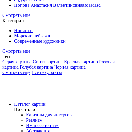
Попова Анастасия Валентиновнаasdasdasd
Смотреть еще
Категории
Новинки
Морские пейзажи
Современные художники
Смотреть еще
Теги
Серая картина
Синяя картина
Красная картина
Розовая
картина
Голубая картина
Черная картина
Смотреть еще
Все результаты
Каталог картин
По Стилю
Картины для интерьера
Реализм
Импрессионизм
Абстракция