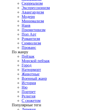
Сюрреализм
Экспрессионизм
Авангардизм
Модерн
Минимализм
Наив
Примитивизм
Поп Арт
Романтизм
Символизм
Прованс
По жанру
Пейзаж
Морской пейзаж
Город
Натюрморт
Животные
Военный жанр
История
Ню
Портрет
Религия
С сюжетом
Популярные теги
Деревня