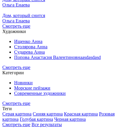
Ольга Енаева
Дом, который снится
Ольга Енаева
Смотреть еще
Художники
Ищенко Анна
Столярова Анна
Сударева Анна
Попова Анастасия Валентиновнаasdasdasd
Смотреть еще
Категории
Новинки
Морские пейзажи
Современные художники
Смотреть еще
Теги
Серая картина
Синяя картина
Красная картина
Розовая
картина
Голубая картина
Черная картина
Смотреть еще
Все результаты