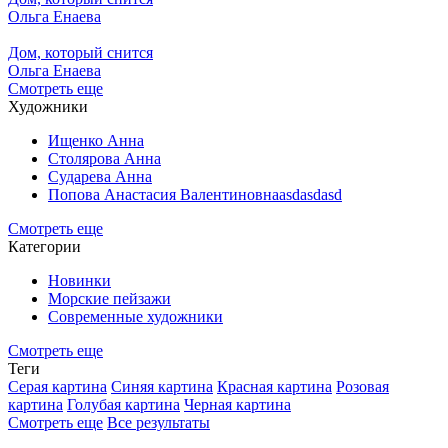
Ольга Енаева
Дом, который снится
Ольга Енаева
Смотреть еще
Художники
Ищенко Анна
Столярова Анна
Сударева Анна
Попова Анастасия Валентиновнаasdasdasd
Смотреть еще
Категории
Новинки
Морские пейзажи
Современные художники
Смотреть еще
Теги
Серая картина
Синяя картина
Красная картина
Розовая
картина
Голубая картина
Черная картина
Смотреть еще
Все результаты