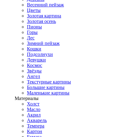
Весенний пейзаж
Цветы
Золотая картина
Золотая осень
Пионы
Горы
Лес
Зимний пейзаж
Кошки
Подсолнухи
Девушки
Космос
Звёзды
Ангел
Текстурные картины
Большие картины
Маленькие картины
Материалы
Холст
Масло
Акрил
Акварель
Темпера
Картон
Бумага