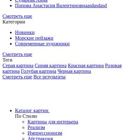
Попова Анастасия Валентиновнаasdasdasd
Смотреть еще
Категории
Новинки
Морские пейзажи
Современные художники
Смотреть еще
Теги
Серая картина
Синяя картина
Красная картина
Розовая
картина
Голубая картина
Черная картина
Смотреть еще
Все результаты
Каталог картин
По Стилю
Картины для интерьера
Реализм
Импрессионизм
Абстракция