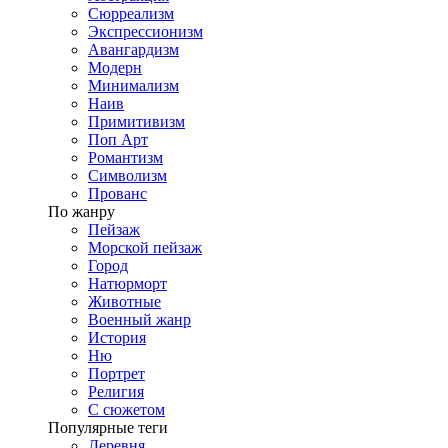
Сюрреализм
Экспрессионизм
Авангардизм
Модерн
Минимализм
Наив
Примитивизм
Поп Арт
Романтизм
Символизм
Прованс
По жанру
Пейзаж
Морской пейзаж
Город
Натюрморт
Животные
Военный жанр
История
Ню
Портрет
Религия
С сюжетом
Популярные теги
Деревня