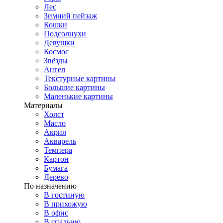
Лес
Зимний пейзаж
Кошки
Подсолнухи
Девушки
Космос
Звёзды
Ангел
Текстурные картины
Большие картины
Маленькие картины
Материалы
Холст
Масло
Акрил
Акварель
Темпера
Картон
Бумага
Дерево
По назначению
В гостиную
В прихожую
В офис
В спальню