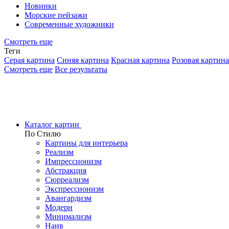
Новинки
Морские пейзажи
Современные художники
Смотреть еще
Теги
Серая картина
Синяя картина
Красная картина
Розовая картина
Смотреть еще
Все результаты
Каталог картин
По Стилю
Картины для интерьера
Реализм
Импрессионизм
Абстракция
Сюрреализм
Экспрессионизм
Авангардизм
Модерн
Минимализм
Наив