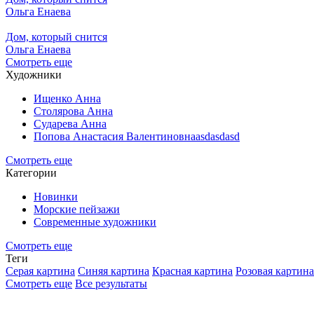
Ольга Енаева
Дом, который снится
Ольга Енаева
Смотреть еще
Художники
Ищенко Анна
Столярова Анна
Сударева Анна
Попова Анастасия Валентиновнаasdasdasd
Смотреть еще
Категории
Новинки
Морские пейзажи
Современные художники
Смотреть еще
Теги
Серая картина
Синяя картина
Красная картина
Розовая картина
Смотреть еще
Все результаты