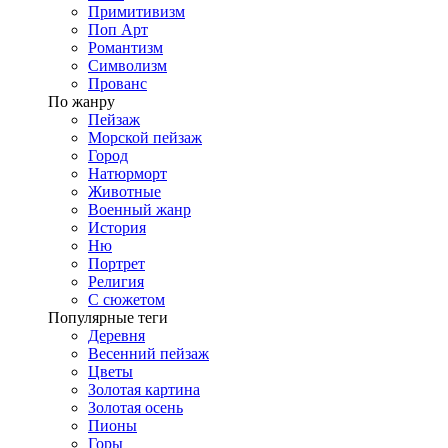
Примитивизм
Поп Арт
Романтизм
Символизм
Прованс
По жанру
Пейзаж
Морской пейзаж
Город
Натюрморт
Животные
Военный жанр
История
Ню
Портрет
Религия
С сюжетом
Популярные теги
Деревня
Весенний пейзаж
Цветы
Золотая картина
Золотая осень
Пионы
Горы