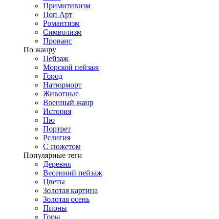
Примитивизм
Поп Арт
Романтизм
Символизм
Прованс
По жанру
Пейзаж
Морской пейзаж
Город
Натюрморт
Животные
Военный жанр
История
Ню
Портрет
Религия
С сюжетом
Популярные теги
Деревня
Весенний пейзаж
Цветы
Золотая картина
Золотая осень
Пионы
Горы