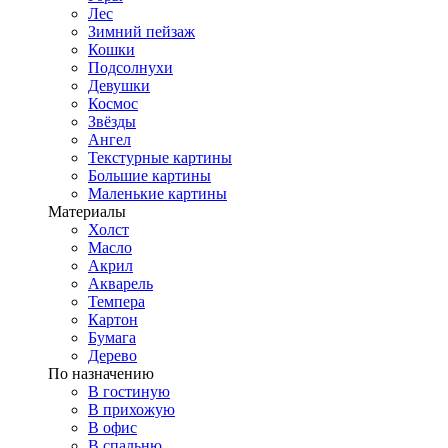
Лес
Зимний пейзаж
Кошки
Подсолнухи
Девушки
Космос
Звёзды
Ангел
Текстурные картины
Большие картины
Маленькие картины
Материалы
Холст
Масло
Акрил
Акварель
Темпера
Картон
Бумага
Дерево
По назначению
В гостиную
В прихожую
В офис
В спальню