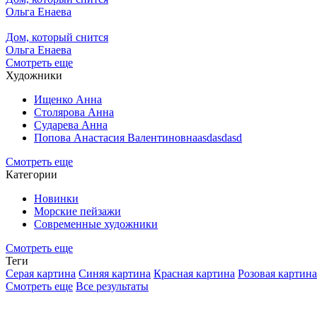
Ольга Енаева
Дом, который снится
Ольга Енаева
Смотреть еще
Художники
Ищенко Анна
Столярова Анна
Сударева Анна
Попова Анастасия Валентиновнаasdasdasd
Смотреть еще
Категории
Новинки
Морские пейзажи
Современные художники
Смотреть еще
Теги
Серая картина
Синяя картина
Красная картина
Розовая картина
Смотреть еще
Все результаты