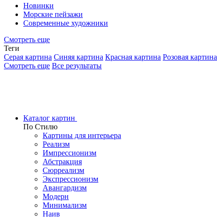
Новинки
Морские пейзажи
Современные художники
Смотреть еще
Теги
Серая картина
Синяя картина
Красная картина
Розовая картина
Смотреть еще
Все результаты
Каталог картин
По Стилю
Картины для интерьера
Реализм
Импрессионизм
Абстракция
Сюрреализм
Экспрессионизм
Авангардизм
Модерн
Минимализм
Наив