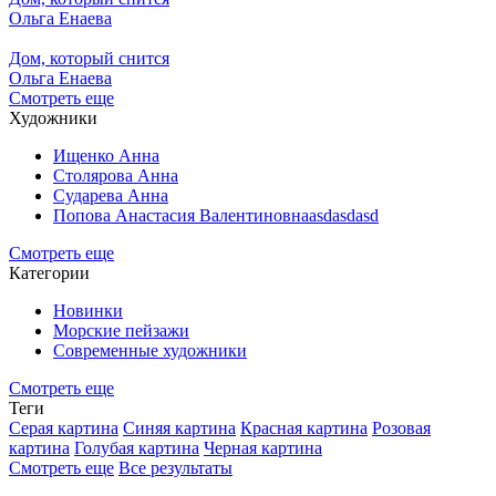
Ольга Енаева
Дом, который снится
Ольга Енаева
Смотреть еще
Художники
Ищенко Анна
Столярова Анна
Сударева Анна
Попова Анастасия Валентиновнаasdasdasd
Смотреть еще
Категории
Новинки
Морские пейзажи
Современные художники
Смотреть еще
Теги
Серая картина
Синяя картина
Красная картина
Розовая
картина
Голубая картина
Черная картина
Смотреть еще
Все результаты