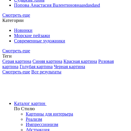
Попова Анастасия Валентиновнаasdasdasd
Смотреть еще
Категории
Новинки
Морские пейзажи
Современные художники
Смотреть еще
Теги
Серая картина
Синяя картина
Красная картина
Розовая
картина
Голубая картина
Черная картина
Смотреть еще
Все результаты
Каталог картин
По Стилю
Картины для интерьера
Реализм
Импрессионизм
Абстракция