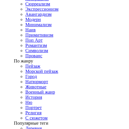
Сюрреализм
Экспрессионизм
Авангардизм
Модерн
Минимализм
Наив
Примитивизм
Поп Арт
Романтизм
Символизм
Прованс
По жанру
Пейзаж
Морской пейзаж
Город
Натюрморт
Животные
Военный жанр
История
Ню
Портрет
Религия
С сюжетом
Популярные теги
Деревня