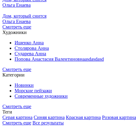
Ольга Енаева
Дом, который снится
Ольга Енаева
Смотреть еще
Художники
Ищенко Анна
Столярова Анна
Сударева Анна
Попова Анастасия Валентиновнаasdasdasd
Смотреть еще
Категории
Новинки
Морские пейзажи
Современные художники
Смотреть еще
Теги
Серая картина
Синяя картина
Красная картина
Розовая картина
Смотреть еще
Все результаты