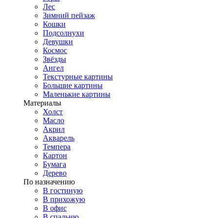
Лес
Зимний пейзаж
Кошки
Подсолнухи
Девушки
Космос
Звёзды
Ангел
Текстурные картины
Большие картины
Маленькие картины
Материалы
Холст
Масло
Акрил
Акварель
Темпера
Картон
Бумага
Дерево
По назначению
В гостиную
В прихожую
В офис
В спальню