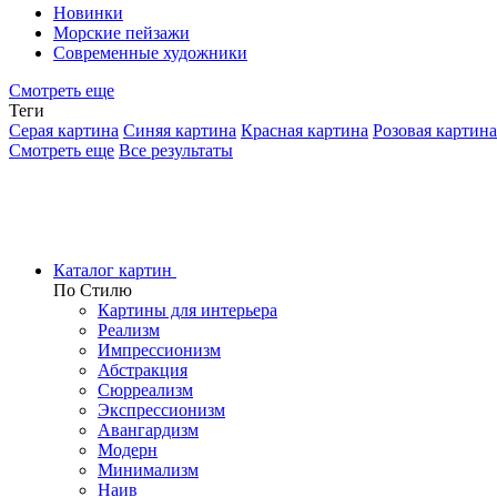
Новинки
Морские пейзажи
Современные художники
Смотреть еще
Теги
Серая картина
Синяя картина
Красная картина
Розовая картина
Смотреть еще
Все результаты
Каталог картин
По Стилю
Картины для интерьера
Реализм
Импрессионизм
Абстракция
Сюрреализм
Экспрессионизм
Авангардизм
Модерн
Минимализм
Наив