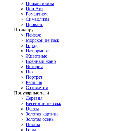
Примитивизм
Поп Арт
Романтизм
Символизм
Прованс
По жанру
Пейзаж
Морской пейзаж
Город
Натюрморт
Животные
Военный жанр
История
Ню
Портрет
Религия
С сюжетом
Популярные теги
Деревня
Весенний пейзаж
Цветы
Золотая картина
Золотая осень
Пионы
Горы