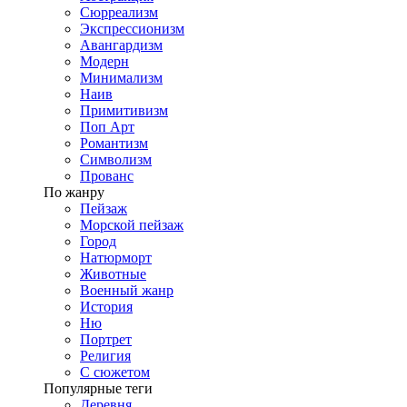
Сюрреализм
Экспрессионизм
Авангардизм
Модерн
Минимализм
Наив
Примитивизм
Поп Арт
Романтизм
Символизм
Прованс
По жанру
Пейзаж
Морской пейзаж
Город
Натюрморт
Животные
Военный жанр
История
Ню
Портрет
Религия
С сюжетом
Популярные теги
Деревня