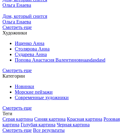
Ольга Енаева
Дом, который снится
Ольга Енаева
Смотреть еще
Художники
Ищенко Анна
Столярова Анна
Сударева Анна
Попова Анастасия Валентиновнаasdasdasd
Смотреть еще
Категории
Новинки
Морские пейзажи
Современные художники
Смотреть еще
Теги
Серая картина
Синяя картина
Красная картина
Розовая
картина
Голубая картина
Черная картина
Смотреть еще
Все результаты