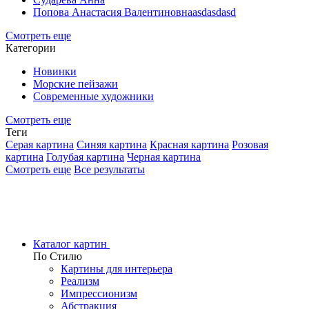
Попова Анастасия Валентиновнаasdasdasd
Смотреть еще
Категории
Новинки
Морские пейзажи
Современные художники
Смотреть еще
Теги
Серая картина
Синяя картина
Красная картина
Розовая
картина
Голубая картина
Черная картина
Смотреть еще
Все результаты
Каталог картин
По Стилю
Картины для интерьера
Реализм
Импрессионизм
Абстракция