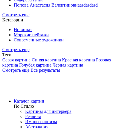
Попова Анастасия Валентиновнаasdasdasd
Смотреть еще
Категории
Новинки
Морские пейзажи
Современные художники
Смотреть еще
Теги
Серая картина
Синяя картина
Красная картина
Розовая
картина
Голубая картина
Черная картина
Смотреть еще
Все результаты
Каталог картин
По Стилю
Картины для интерьера
Реализм
Импрессионизм
Абстракция