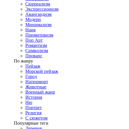
Сюрреализм
Экспрессионизм
Авангардизм
Модерн
Минимализм
Наив
Примитивизм
Поп Арт
Романтизм
Символизм
Прованс
По жанру
Пейзаж
Морской пейзаж
Город
Натюрморт
Животные
Военный жанр
История
Ню
Портрет
Религия
С сюжетом
Популярные теги
Деревня