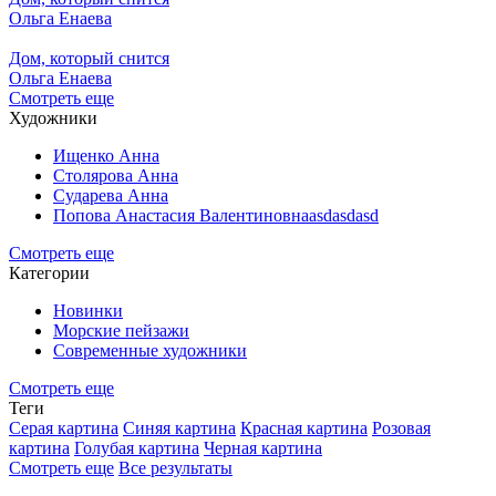
Ольга Енаева
Дом, который снится
Ольга Енаева
Смотреть еще
Художники
Ищенко Анна
Столярова Анна
Сударева Анна
Попова Анастасия Валентиновнаasdasdasd
Смотреть еще
Категории
Новинки
Морские пейзажи
Современные художники
Смотреть еще
Теги
Серая картина
Синяя картина
Красная картина
Розовая
картина
Голубая картина
Черная картина
Смотреть еще
Все результаты