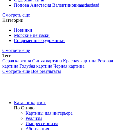
Попова Анастасия Валентиновнаasdasdasd
Смотреть еще
Категории
Новинки
Морские пейзажи
Современные художники
Смотреть еще
Теги
Серая картина
Синяя картина
Красная картина
Розовая
картина
Голубая картина
Черная картина
Смотреть еще
Все результаты
Каталог картин
По Стилю
Картины для интерьера
Реализм
Импрессионизм
Абстракция