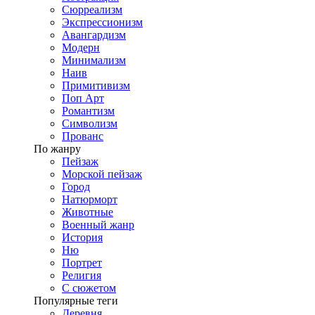
Сюрреализм
Экспрессионизм
Авангардизм
Модерн
Минимализм
Наив
Примитивизм
Поп Арт
Романтизм
Символизм
Прованс
По жанру
Пейзаж
Морской пейзаж
Город
Натюрморт
Животные
Военный жанр
История
Ню
Портрет
Религия
С сюжетом
Популярные теги
Деревня