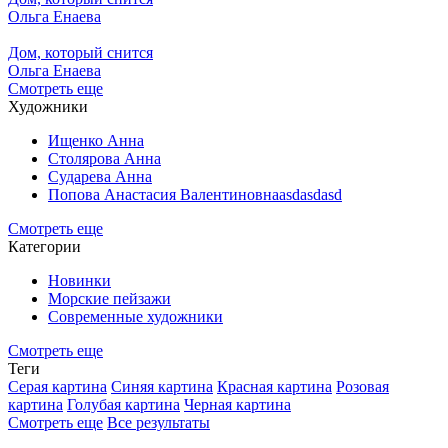
Ольга Енаева
Дом, который снится
Ольга Енаева
Смотреть еще
Художники
Ищенко Анна
Столярова Анна
Сударева Анна
Попова Анастасия Валентиновнаasdasdasd
Смотреть еще
Категории
Новинки
Морские пейзажи
Современные художники
Смотреть еще
Теги
Серая картина
Синяя картина
Красная картина
Розовая
картина
Голубая картина
Черная картина
Смотреть еще
Все результаты