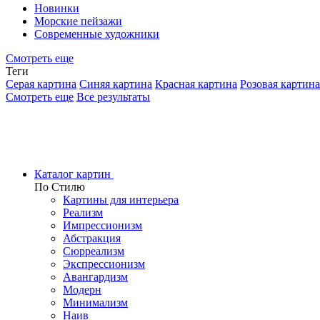
Новинки
Морские пейзажи
Современные художники
Смотреть еще
Теги
Серая картина
Синяя картина
Красная картина
Розовая картина
Смотреть еще
Все результаты
Каталог картин
По Стилю
Картины для интерьера
Реализм
Импрессионизм
Абстракция
Сюрреализм
Экспрессионизм
Авангардизм
Модерн
Минимализм
Наив