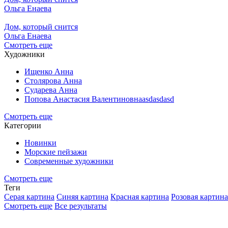
Ольга Енаева
Дом, который снится
Ольга Енаева
Смотреть еще
Художники
Ищенко Анна
Столярова Анна
Сударева Анна
Попова Анастасия Валентиновнаasdasdasd
Смотреть еще
Категории
Новинки
Морские пейзажи
Современные художники
Смотреть еще
Теги
Серая картина
Синяя картина
Красная картина
Розовая картина
Смотреть еще
Все результаты