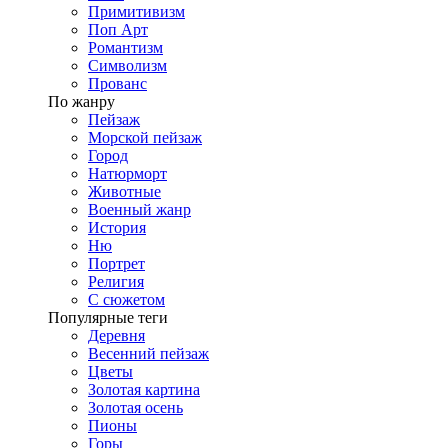
Примитивизм
Поп Арт
Романтизм
Символизм
Прованс
По жанру
Пейзаж
Морской пейзаж
Город
Натюрморт
Животные
Военный жанр
История
Ню
Портрет
Религия
С сюжетом
Популярные теги
Деревня
Весенний пейзаж
Цветы
Золотая картина
Золотая осень
Пионы
Горы