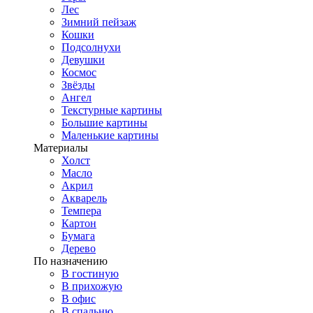
Лес
Зимний пейзаж
Кошки
Подсолнухи
Девушки
Космос
Звёзды
Ангел
Текстурные картины
Большие картины
Маленькие картины
Материалы
Холст
Масло
Акрил
Акварель
Темпера
Картон
Бумага
Дерево
По назначению
В гостиную
В прихожую
В офис
В спальню