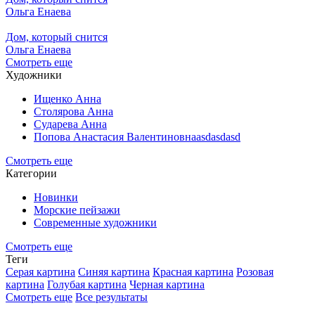
Ольга Енаева
Дом, который снится
Ольга Енаева
Смотреть еще
Художники
Ищенко Анна
Столярова Анна
Сударева Анна
Попова Анастасия Валентиновнаasdasdasd
Смотреть еще
Категории
Новинки
Морские пейзажи
Современные художники
Смотреть еще
Теги
Серая картина
Синяя картина
Красная картина
Розовая
картина
Голубая картина
Черная картина
Смотреть еще
Все результаты