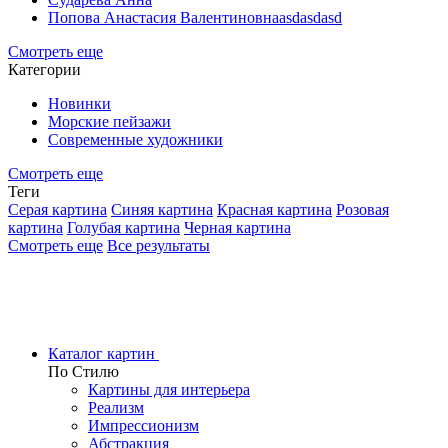
Попова Анастасия Валентиновнаasdasdasd
Смотреть еще
Категории
Новинки
Морские пейзажи
Современные художники
Смотреть еще
Теги
Серая картина
Синяя картина
Красная картина
Розовая
картина
Голубая картина
Черная картина
Смотреть еще
Все результаты
Каталог картин
По Стилю
Картины для интерьера
Реализм
Импрессионизм
Абстракция