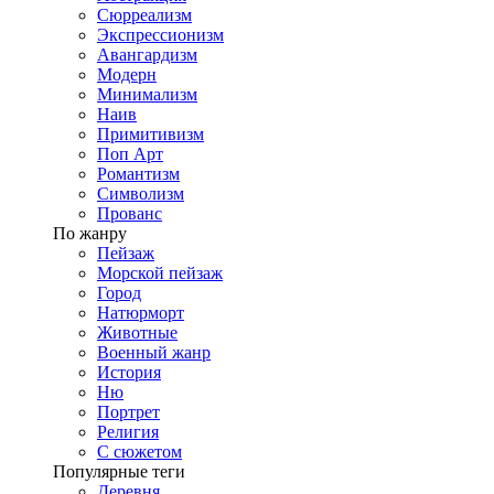
Сюрреализм
Экспрессионизм
Авангардизм
Модерн
Минимализм
Наив
Примитивизм
Поп Арт
Романтизм
Символизм
Прованс
По жанру
Пейзаж
Морской пейзаж
Город
Натюрморт
Животные
Военный жанр
История
Ню
Портрет
Религия
С сюжетом
Популярные теги
Деревня