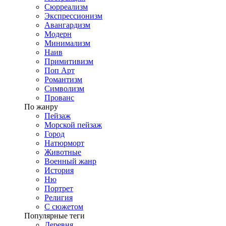
Сюрреализм
Экспрессионизм
Авангардизм
Модерн
Минимализм
Наив
Примитивизм
Поп Арт
Романтизм
Символизм
Прованс
По жанру
Пейзаж
Морской пейзаж
Город
Натюрморт
Животные
Военный жанр
История
Ню
Портрет
Религия
С сюжетом
Популярные теги
Деревня