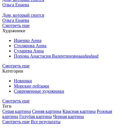
Ольга Енаева
Дом, который снится
Ольга Енаева
Смотреть еще
Художники
Ищенко Анна
Столярова Анна
Сударева Анна
Попова Анастасия Валентиновнаasdasdasd
Смотреть еще
Категории
Новинки
Морские пейзажи
Современные художники
Смотреть еще
Теги
Серая картина
Синяя картина
Красная картина
Розовая
картина
Голубая картина
Черная картина
Смотреть еще
Все результаты