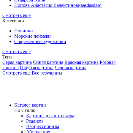
Попова Анастасия Валентиновнаasdasdasd
Смотреть еще
Категории
Новинки
Морские пейзажи
Современные художники
Смотреть еще
Теги
Серая картина
Синяя картина
Красная картина
Розовая
картина
Голубая картина
Черная картина
Смотреть еще
Все результаты
Каталог картин
По Стилю
Картины для интерьера
Реализм
Импрессионизм
Абстракция