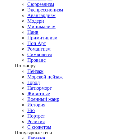
Сюрреализм
Экспрессионизм
Авангардизм
Модерн
Минимализм
Наив
Примитивизм
Поп Арт
Романтизм
Символизм
Прованс
По жанру
Пейзаж
Морской пейзаж
Город
Натюрморт
Животные
Военный жанр
История
Ню
Портрет
Религия
С сюжетом
Популярные теги
Деревня