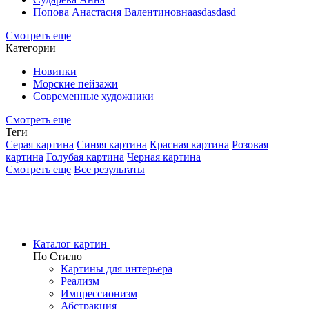
Попова Анастасия Валентиновнаasdasdasd
Смотреть еще
Категории
Новинки
Морские пейзажи
Современные художники
Смотреть еще
Теги
Серая картина
Синяя картина
Красная картина
Розовая
картина
Голубая картина
Черная картина
Смотреть еще
Все результаты
Каталог картин
По Стилю
Картины для интерьера
Реализм
Импрессионизм
Абстракция