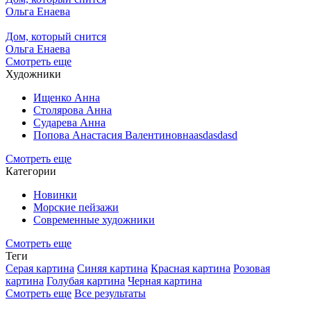
Ольга Енаева
Дом, который снится
Ольга Енаева
Смотреть еще
Художники
Ищенко Анна
Столярова Анна
Сударева Анна
Попова Анастасия Валентиновнаasdasdasd
Смотреть еще
Категории
Новинки
Морские пейзажи
Современные художники
Смотреть еще
Теги
Серая картина
Синяя картина
Красная картина
Розовая
картина
Голубая картина
Черная картина
Смотреть еще
Все результаты