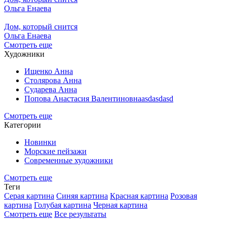
Ольга Енаева
Дом, который снится
Ольга Енаева
Смотреть еще
Художники
Ищенко Анна
Столярова Анна
Сударева Анна
Попова Анастасия Валентиновнаasdasdasd
Смотреть еще
Категории
Новинки
Морские пейзажи
Современные художники
Смотреть еще
Теги
Серая картина
Синяя картина
Красная картина
Розовая
картина
Голубая картина
Черная картина
Смотреть еще
Все результаты