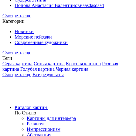
Попова Анастасия Валентиновнаasdasdasd
Смотреть еще
Категории
Новинки
Морские пейзажи
Современные художники
Смотреть еще
Теги
Серая картина
Синяя картина
Красная картина
Розовая
картина
Голубая картина
Черная картина
Смотреть еще
Все результаты
Каталог картин
По Стилю
Картины для интерьера
Реализм
Импрессионизм
Абстракция