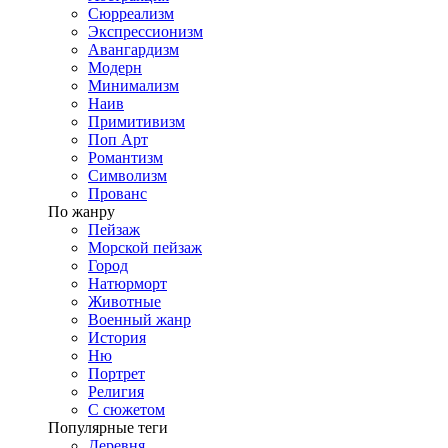
Сюрреализм
Экспрессионизм
Авангардизм
Модерн
Минимализм
Наив
Примитивизм
Поп Арт
Романтизм
Символизм
Прованс
По жанру
Пейзаж
Морской пейзаж
Город
Натюрморт
Животные
Военный жанр
История
Ню
Портрет
Религия
С сюжетом
Популярные теги
Деревня