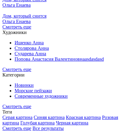
Ольга Енаева
Дом, который снится
Ольга Енаева
Смотреть еще
Художники
Ищенко Анна
Столярова Анна
Сударева Анна
Попова Анастасия Валентиновнаasdasdasd
Смотреть еще
Категории
Новинки
Морские пейзажи
Современные художники
Смотреть еще
Теги
Серая картина
Синяя картина
Красная картина
Розовая
картина
Голубая картина
Черная картина
Смотреть еще
Все результаты