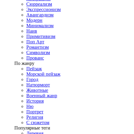
Сюрреализм
Экспрессионизм
Авангардизм
Модерн
Минимализм
Наив
Примитивизм
Поп Арт
Романтизм
Символизм
Прованс
По жанру
Пейзаж
Морской пейзаж
Город
Натюрморт
Животные
Военный жанр
История
Ню
Портрет
Религия
С сюжетом
Популярные теги
Деревня