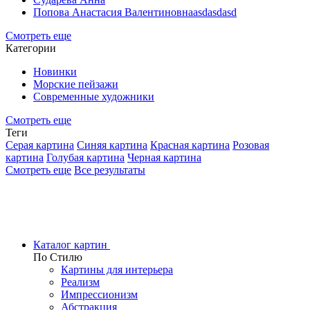
Попова Анастасия Валентиновнаasdasdasd
Смотреть еще
Категории
Новинки
Морские пейзажи
Современные художники
Смотреть еще
Теги
Серая картина
Синяя картина
Красная картина
Розовая
картина
Голубая картина
Черная картина
Смотреть еще
Все результаты
Каталог картин
По Стилю
Картины для интерьера
Реализм
Импрессионизм
Абстракция