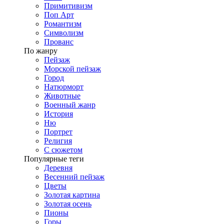
Примитивизм
Поп Арт
Романтизм
Символизм
Прованс
По жанру
Пейзаж
Морской пейзаж
Город
Натюрморт
Животные
Военный жанр
История
Ню
Портрет
Религия
С сюжетом
Популярные теги
Деревня
Весенний пейзаж
Цветы
Золотая картина
Золотая осень
Пионы
Горы