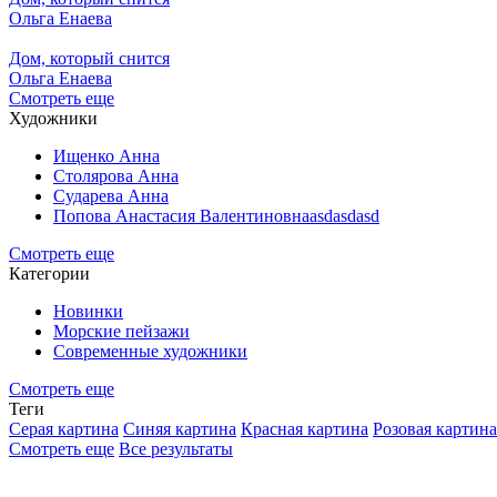
Ольга Енаева
Дом, который снится
Ольга Енаева
Смотреть еще
Художники
Ищенко Анна
Столярова Анна
Сударева Анна
Попова Анастасия Валентиновнаasdasdasd
Смотреть еще
Категории
Новинки
Морские пейзажи
Современные художники
Смотреть еще
Теги
Серая картина
Синяя картина
Красная картина
Розовая картина
Смотреть еще
Все результаты