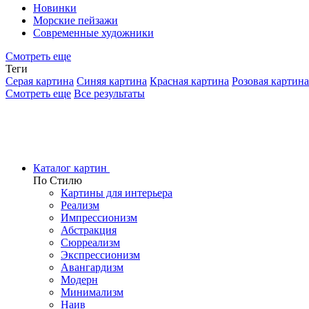
Новинки
Морские пейзажи
Современные художники
Смотреть еще
Теги
Серая картина
Синяя картина
Красная картина
Розовая картина
Смотреть еще
Все результаты
Каталог картин
По Стилю
Картины для интерьера
Реализм
Импрессионизм
Абстракция
Сюрреализм
Экспрессионизм
Авангардизм
Модерн
Минимализм
Наив