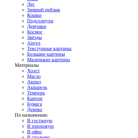
Лес
Зимний пейзаж
Кошки
Подсолнухи
Девушки
Космос
Звёзды
Ангел
Текстурные картины
Большие картины
Маленькие картины
Материалы
Холст
Масло
Акрил
Акварель
Темпера
Картон
Бумага
Дерево
По назначению
В гостиную
В прихожую
В офис
В спальню