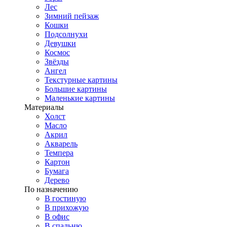
Лес
Зимний пейзаж
Кошки
Подсолнухи
Девушки
Космос
Звёзды
Ангел
Текстурные картины
Большие картины
Маленькие картины
Материалы
Холст
Масло
Акрил
Акварель
Темпера
Картон
Бумага
Дерево
По назначению
В гостиную
В прихожую
В офис
В спальню