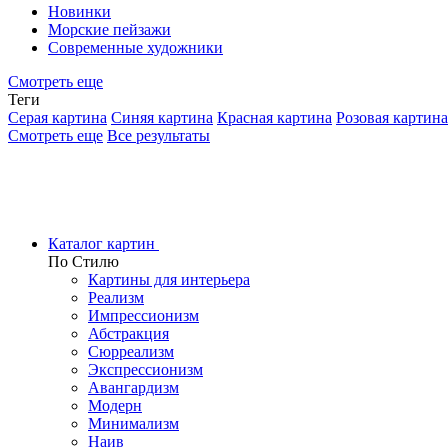
Новинки
Морские пейзажи
Современные художники
Смотреть еще
Теги
Серая картина
Синяя картина
Красная картина
Розовая картина
Смотреть еще
Все результаты
Каталог картин
По Стилю
Картины для интерьера
Реализм
Импрессионизм
Абстракция
Сюрреализм
Экспрессионизм
Авангардизм
Модерн
Минимализм
Наив