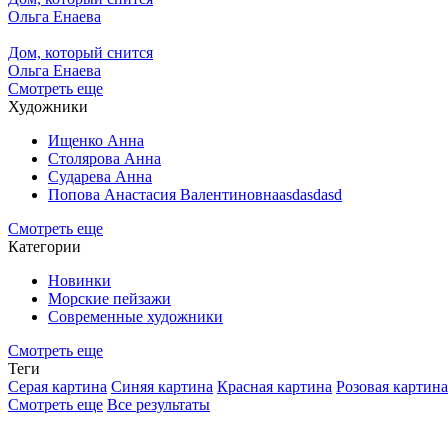
Ольга Енаева
Дом, который снится
Ольга Енаева
Смотреть еще
Художники
Ищенко Анна
Столярова Анна
Сударева Анна
Попова Анастасия Валентиновнаasdasdasd
Смотреть еще
Категории
Новинки
Морские пейзажи
Современные художники
Смотреть еще
Теги
Серая картина
Синяя картина
Красная картина
Розовая картина
Смотреть еще
Все результаты