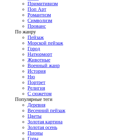
Примитивизм
Поп Арт
Романтизм
Символизм
Прованс
По жанру
Пейзаж
Морской пейзаж
Город
Натюрморт
Животные
Военный жанр
История
Ню
Портрет
Религия
С сюжетом
Популярные теги
Деревня
Весенний пейзаж
Цветы
Золотая картина
Золотая осень
Пионы
Горы