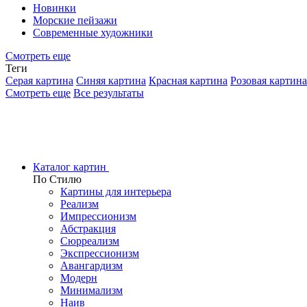
Новинки
Морские пейзажи
Современные художники
Смотреть еще
Теги
Серая картина
Синяя картина
Красная картина
Розовая картина
Смотреть еще
Все результаты
Каталог картин
По Стилю
Картины для интерьера
Реализм
Импрессионизм
Абстракция
Сюрреализм
Экспрессионизм
Авангардизм
Модерн
Минимализм
Наив