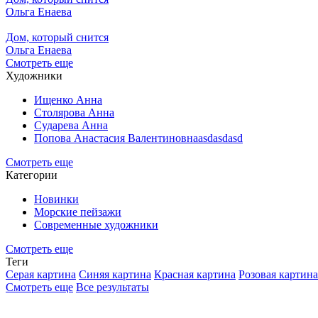
Ольга Енаева
Дом, который снится
Ольга Енаева
Смотреть еще
Художники
Ищенко Анна
Столярова Анна
Сударева Анна
Попова Анастасия Валентиновнаasdasdasd
Смотреть еще
Категории
Новинки
Морские пейзажи
Современные художники
Смотреть еще
Теги
Серая картина
Синяя картина
Красная картина
Розовая картина
Смотреть еще
Все результаты