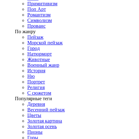
Примитивизм
Поп Арт
Романтизм
Символизм
Прованс
По жанру
Пейзаж
Морской пейзаж
Город
Натюрморт
Животные
Военный жанр
История
Ню
Портрет
Религия
С сюжетом
Популярные теги
Деревня
Весенний пейзаж
Цветы
Золотая картина
Золотая осень
Пионы
Горы