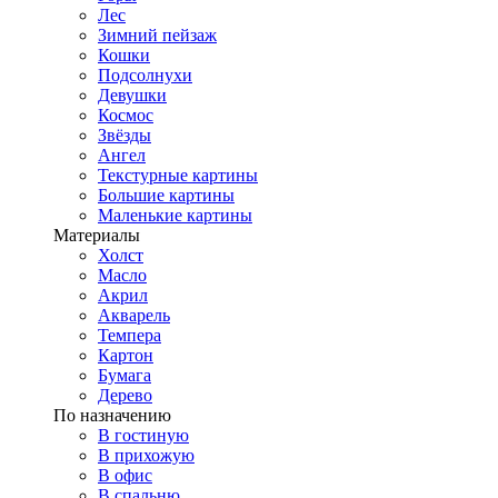
Лес
Зимний пейзаж
Кошки
Подсолнухи
Девушки
Космос
Звёзды
Ангел
Текстурные картины
Большие картины
Маленькие картины
Материалы
Холст
Масло
Акрил
Акварель
Темпера
Картон
Бумага
Дерево
По назначению
В гостиную
В прихожую
В офис
В спальню