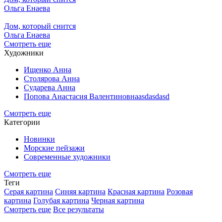
Ольга Енаева
Дом, который снится
Ольга Енаева
Смотреть еще
Художники
Ищенко Анна
Столярова Анна
Сударева Анна
Попова Анастасия Валентиновнаasdasdasd
Смотреть еще
Категории
Новинки
Морские пейзажи
Современные художники
Смотреть еще
Теги
Серая картина
Синяя картина
Красная картина
Розовая
картина
Голубая картина
Черная картина
Смотреть еще
Все результаты