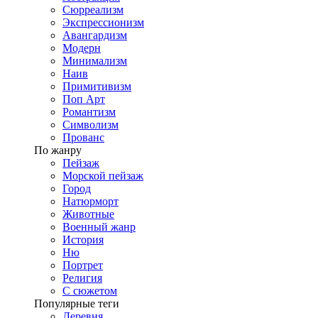
Сюрреализм
Экспрессионизм
Авангардизм
Модерн
Минимализм
Наив
Примитивизм
Поп Арт
Романтизм
Символизм
Прованс
По жанру
Пейзаж
Морской пейзаж
Город
Натюрморт
Животные
Военный жанр
История
Ню
Портрет
Религия
С сюжетом
Популярные теги
Деревня