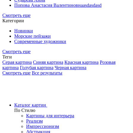
Попова Анастасия Валентиновнаasdasdasd
Смотреть еще
Категории
Новинки
Морские пейзажи
Современные художники
Смотреть еще
Теги
Серая картина
Синяя картина
Красная картина
Розовая
картина
Голубая картина
Черная картина
Смотреть еще
Все результаты
Каталог картин
По Стилю
Картины для интерьера
Реализм
Импрессионизм
Абстракция