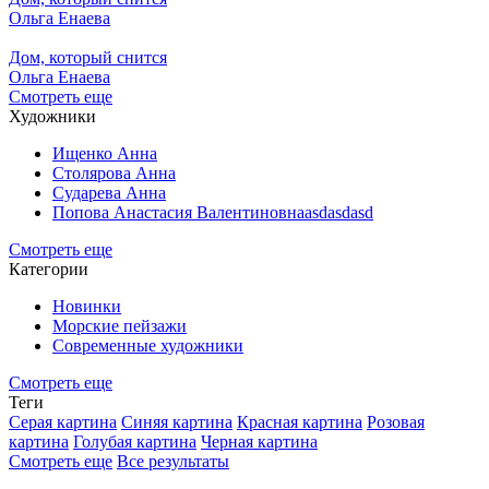
Ольга Енаева
Дом, который снится
Ольга Енаева
Смотреть еще
Художники
Ищенко Анна
Столярова Анна
Сударева Анна
Попова Анастасия Валентиновнаasdasdasd
Смотреть еще
Категории
Новинки
Морские пейзажи
Современные художники
Смотреть еще
Теги
Серая картина
Синяя картина
Красная картина
Розовая
картина
Голубая картина
Черная картина
Смотреть еще
Все результаты