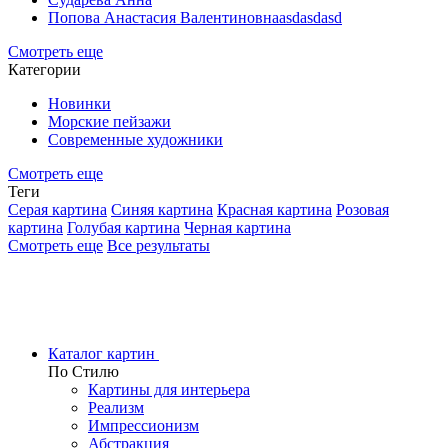
Попова Анастасия Валентиновнаasdasdasd
Смотреть еще
Категории
Новинки
Морские пейзажи
Современные художники
Смотреть еще
Теги
Серая картина
Синяя картина
Красная картина
Розовая
картина
Голубая картина
Черная картина
Смотреть еще
Все результаты
Каталог картин
По Стилю
Картины для интерьера
Реализм
Импрессионизм
Абстракция