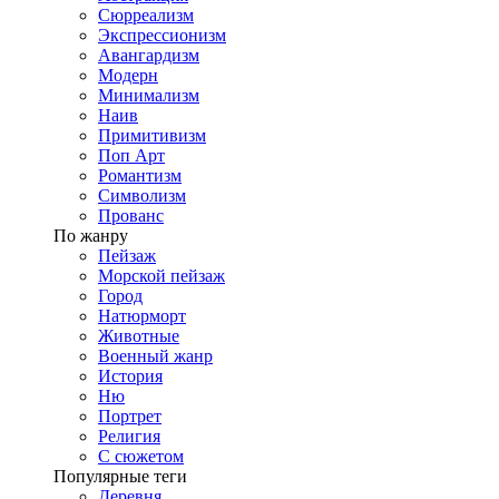
Сюрреализм
Экспрессионизм
Авангардизм
Модерн
Минимализм
Наив
Примитивизм
Поп Арт
Романтизм
Символизм
Прованс
По жанру
Пейзаж
Морской пейзаж
Город
Натюрморт
Животные
Военный жанр
История
Ню
Портрет
Религия
С сюжетом
Популярные теги
Деревня